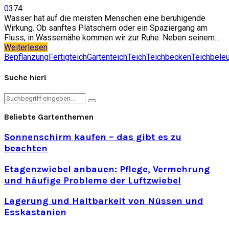
0
374
Wasser hat auf die meisten Menschen eine beruhigende
Wirkung. Ob sanftes Plätschern oder ein Spaziergang am
Fluss, in Wassernähe kommen wir zur Ruhe. Neben seinem...
Weiterlesen
Bepflanzung
Fertigteich
Gartenteich
Teich
Teichbecken
Teichbele
Suche hier!
Search
Search
for:
Beliebte Gartenthemen
Sonnenschirm kaufen – das gibt es zu
beachten
Etagenzwiebel anbauen: Pflege, Vermehrung
und häufige Probleme der Luftzwiebel
Lagerung und Haltbarkeit von Nüssen und
Esskastanien