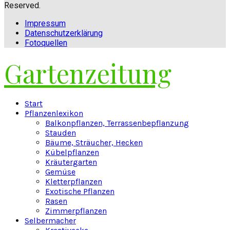
Reserved.
Impressum
Datenschutzerklärung
Fotoquellen
Gartenzeitung
Facebook
Twitter
Instagram
Pinterest
Youtube
Snapchat
Start
Pflanzenlexikon
Balkonpflanzen, Terrassenbepflanzung
Stauden
Bäume, Sträucher, Hecken
Kübelpflanzen
Kräutergarten
Gemüse
Kletterpflanzen
Exotische Pflanzen
Rasen
Zimmerpflanzen
Selbermacher