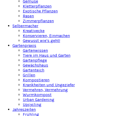
Gemüse
Kletterpflanzen
Exotische Pflanzen
Rasen
Zimmerpflanzen
Selbermacher
Kreativecke
Konservieren, Einmachen
Gewusst wie’s geht!
Gartenpraxis
Gartenwissen
Tiere im Haus und Garten
Gartenpflege
Gewächshaus
Gartenteich
Grillen
Kompostieren
Krankheiten und Ungeziefer
Vermehren, Vermehrung
Wurmkompost
Urban Gardening
Upcycling
Jahreszeiten
Frühling