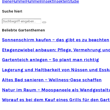
Biene
Hummel
Hummeln
Insekt
Insekten
Studie
Suche hier!
Search
Search
for:
Beliebte Gartenthemen
Sonnenschirm kaufen – das gibt es zu beachten
Etagenzwiebel anbauen: Pflege, Vermehrung und
Gartenteich anlegen – So plant man richtig
Lagerung und Haltbarkeit von Nüssen und Essk
Altes Bad sanieren – Wellness-Oase schaffen
Natur im Raum – Moospaneele als Wandgestalt
Worauf es bei dem Kauf eines Grills für den Ga