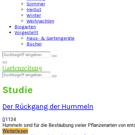
Sommer
Herbst
Winter
Weihnachten
Biogarten
Vorgestellt
Haus- & Gartengeräte
Bücher
Search
Search
for:
Facebook
Twitter
Instagram
Pinterest
Youtube
Snapchat
Primary
Gartenzeitung
Menu
Search
Search
for:
Studie
Der Rückgang der Hummeln
0
1134
Hummeln sind für die Bestäubung vieler Pflanzenarten von ents
Weiterlesen