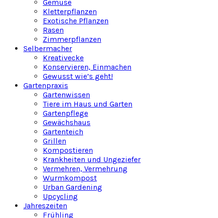
Gemüse
Kletterpflanzen
Exotische Pflanzen
Rasen
Zimmerpflanzen
Selbermacher
Kreativecke
Konservieren, Einmachen
Gewusst wie’s geht!
Gartenpraxis
Gartenwissen
Tiere im Haus und Garten
Gartenpflege
Gewächshaus
Gartenteich
Grillen
Kompostieren
Krankheiten und Ungeziefer
Vermehren, Vermehrung
Wurmkompost
Urban Gardening
Upcycling
Jahreszeiten
Frühling