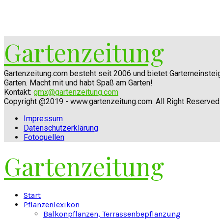
Gartenzeitung
Gartenzeitung.com besteht seit 2006 und bietet Garterneinste
Garten. Macht mit und habt Spaß am Garten!
Kontakt:
gmx@gartenzeitung.com
Copyright @2019 - www.gartenzeitung.com. All Right Reserved
Impressum
Datenschutzerklärung
Fotoquellen
Gartenzeitung
Facebook
Twitter
Instagram
Pinterest
Youtube
Snapchat
Start
Pflanzenlexikon
Balkonpflanzen, Terrassenbepflanzung