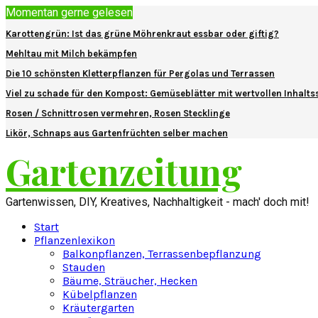
Momentan gerne gelesen
Karottengrün: Ist das grüne Möhrenkraut essbar oder giftig?
Mehltau mit Milch bekämpfen
Die 10 schönsten Kletterpflanzen für Pergolas und Terrassen
Viel zu schade für den Kompost: Gemüseblätter mit wertvollen Inhalts
Rosen / Schnittrosen vermehren, Rosen Stecklinge
Likör, Schnaps aus Gartenfrüchten selber machen
Gartenzeitung
Gartenwissen, DIY, Kreatives, Nachhaltigkeit - mach' doch mit!
Start
Pflanzenlexikon
Balkonpflanzen, Terrassenbepflanzung
Stauden
Bäume, Sträucher, Hecken
Kübelpflanzen
Kräutergarten