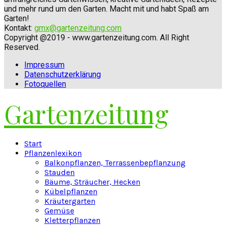
und mehr rund um den Garten. Macht mit und habt Spaß am
Garten!
Kontakt:
gmx@gartenzeitung.com
Copyright @2019 - www.gartenzeitung.com. All Right
Reserved.
Impressum
Datenschutzerklärung
Fotoquellen
Gartenzeitung
Facebook
Twitter
Instagram
Pinterest
Youtube
Snapchat
Start
Pflanzenlexikon
Balkonpflanzen, Terrassenbepflanzung
Stauden
Bäume, Sträucher, Hecken
Kübelpflanzen
Kräutergarten
Gemüse
Kletterpflanzen