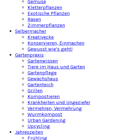
Gemüse
Kletterpflanzen
Exotische Pflanzen
Rasen
Zimmerpflanzen
Selbermacher
Kreativecke
Konservieren, Einmachen
Gewusst wie’s geht!
Gartenpraxis
Gartenwissen
Tiere im Haus und Garten
Gartenpflege
Gewächshaus
Gartenteich
Grillen
Kompostieren
Krankheiten und Ungeziefer
Vermehren, Vermehrung
Wurmkompost
Urban Gardening
Upcycling
Jahreszeiten
Frühling