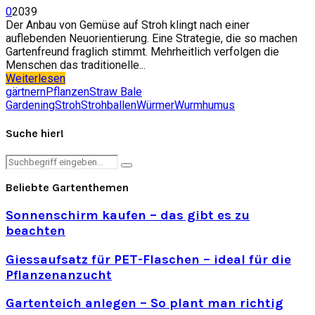
0
2039
Der Anbau von Gemüse auf Stroh klingt nach einer
auflebenden Neuorientierung. Eine Strategie, die so machen
Gartenfreund fraglich stimmt. Mehrheitlich verfolgen die
Menschen das traditionelle...
Weiterlesen
gärtnern
Pflanzen
Straw Bale
Gardening
Stroh
Strohballen
Würmer
Wurmhumus
Suche hier!
Search
Search
for:
Beliebte Gartenthemen
Sonnenschirm kaufen – das gibt es zu
beachten
Giessaufsatz für PET-Flaschen – ideal für die
Pflanzenanzucht
Gartenteich anlegen – So plant man richtig