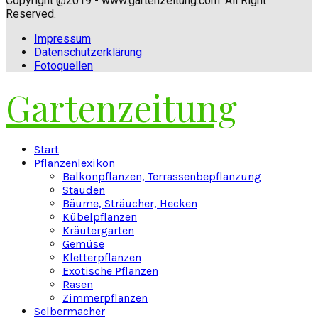
Copyright @2019 - www.gartenzeitung.com. All Right
Reserved.
Impressum
Datenschutzerklärung
Fotoquellen
Gartenzeitung
Facebook
Twitter
Instagram
Pinterest
Youtube
Snapchat
Start
Pflanzenlexikon
Balkonpflanzen, Terrassenbepflanzung
Stauden
Bäume, Sträucher, Hecken
Kübelpflanzen
Kräutergarten
Gemüse
Kletterpflanzen
Exotische Pflanzen
Rasen
Zimmerpflanzen
Selbermacher