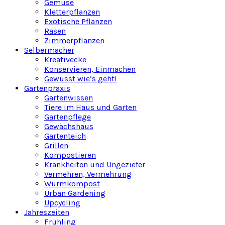
Gemüse
Kletterpflanzen
Exotische Pflanzen
Rasen
Zimmerpflanzen
Selbermacher
Kreativecke
Konservieren, Einmachen
Gewusst wie’s geht!
Gartenpraxis
Gartenwissen
Tiere im Haus und Garten
Gartenpflege
Gewächshaus
Gartenteich
Grillen
Kompostieren
Krankheiten und Ungeziefer
Vermehren, Vermehrung
Wurmkompost
Urban Gardening
Upcycling
Jahreszeiten
Frühling