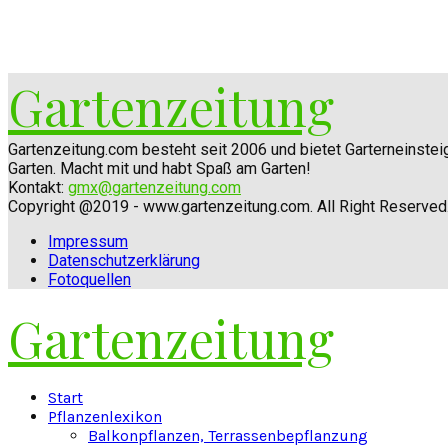
Gartenzeitung
Gartenzeitung.com besteht seit 2006 und bietet Garterneinste
Garten. Macht mit und habt Spaß am Garten!
Kontakt:
gmx@gartenzeitung.com
Copyright @2019 - www.gartenzeitung.com. All Right Reserved
Impressum
Datenschutzerklärung
Fotoquellen
Gartenzeitung
Facebook
Twitter
Instagram
Pinterest
Youtube
Snapchat
Start
Pflanzenlexikon
Balkonpflanzen, Terrassenbepflanzung