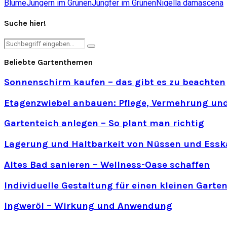
Blume
Jungern im Grünen
Jungfer im Grünen
Nigella damascena
Suche hier!
Search
Search
for:
Beliebte Gartenthemen
Sonnenschirm kaufen – das gibt es zu beachten
Etagenzwiebel anbauen: Pflege, Vermehrung und
Gartenteich anlegen – So plant man richtig
Lagerung und Haltbarkeit von Nüssen und Essk
Altes Bad sanieren – Wellness-Oase schaffen
Individuelle Gestaltung für einen kleinen Garte
Ingweröl – Wirkung und Anwendung