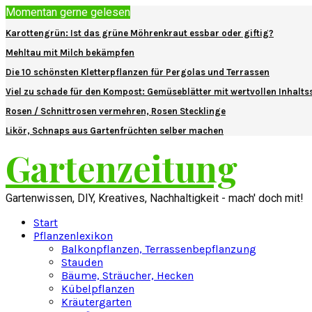
Momentan gerne gelesen
Karottengrün: Ist das grüne Möhrenkraut essbar oder giftig?
Mehltau mit Milch bekämpfen
Die 10 schönsten Kletterpflanzen für Pergolas und Terrassen
Viel zu schade für den Kompost: Gemüseblätter mit wertvollen Inhalts
Rosen / Schnittrosen vermehren, Rosen Stecklinge
Likör, Schnaps aus Gartenfrüchten selber machen
Gartenzeitung
Gartenwissen, DIY, Kreatives, Nachhaltigkeit - mach' doch mit!
Start
Pflanzenlexikon
Balkonpflanzen, Terrassenbepflanzung
Stauden
Bäume, Sträucher, Hecken
Kübelpflanzen
Kräutergarten