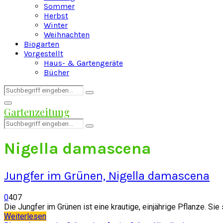
Sommer
Herbst
Winter
Weihnachten
Biogarten
Vorgestellt
Haus- & Gartengeräte
Bücher
Search
Search
for:
Facebook
Twitter
Instagram
Pinterest
Youtube
Snapchat
Primary
Gartenzeitung
Menu
Search
Search
for:
Nigella damascena
Jungfer im Grünen, Nigella damascena
0
407
Die Jungfer im Grünen ist eine krautige, einjährige Pflanze. S
Weiterlesen