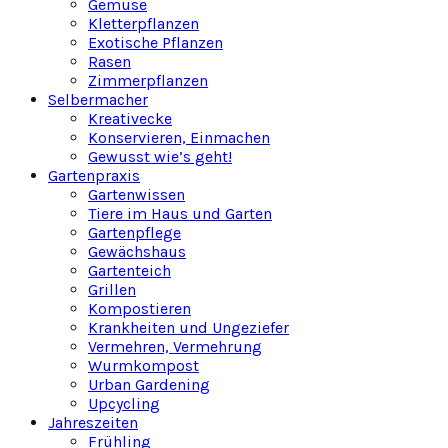
Gemüse
Kletterpflanzen
Exotische Pflanzen
Rasen
Zimmerpflanzen
Selbermacher
Kreativecke
Konservieren, Einmachen
Gewusst wie’s geht!
Gartenpraxis
Gartenwissen
Tiere im Haus und Garten
Gartenpflege
Gewächshaus
Gartenteich
Grillen
Kompostieren
Krankheiten und Ungeziefer
Vermehren, Vermehrung
Wurmkompost
Urban Gardening
Upcycling
Jahreszeiten
Frühling