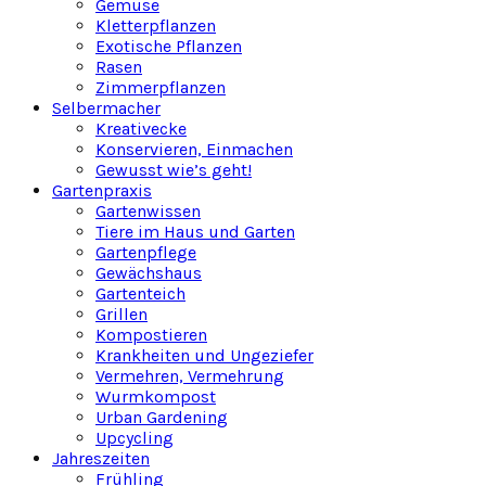
Gemüse
Kletterpflanzen
Exotische Pflanzen
Rasen
Zimmerpflanzen
Selbermacher
Kreativecke
Konservieren, Einmachen
Gewusst wie’s geht!
Gartenpraxis
Gartenwissen
Tiere im Haus und Garten
Gartenpflege
Gewächshaus
Gartenteich
Grillen
Kompostieren
Krankheiten und Ungeziefer
Vermehren, Vermehrung
Wurmkompost
Urban Gardening
Upcycling
Jahreszeiten
Frühling