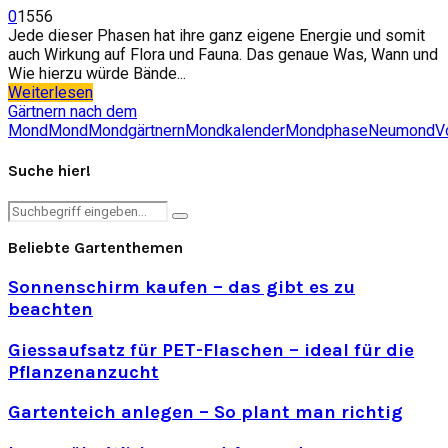
0
1556
Jede dieser Phasen hat ihre ganz eigene Energie und somit
auch Wirkung auf Flora und Fauna. Das genaue Was, Wann und
Wie hierzu würde Bände...
Weiterlesen
Gärtnern nach dem
Mond
Mond
Mondgärtnern
Mondkalender
Mondphase
Neumond
V
Suche hier!
Search
Search
for:
Beliebte Gartenthemen
Sonnenschirm kaufen – das gibt es zu
beachten
Giessaufsatz für PET-Flaschen – ideal für die
Pflanzenanzucht
Gartenteich anlegen – So plant man richtig