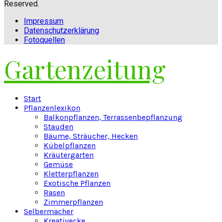
Reserved.
Impressum
Datenschutzerklärung
Fotoquellen
Gartenzeitung
Facebook
Twitter
Instagram
Pinterest
Youtube
Snapchat
Start
Pflanzenlexikon
Balkonpflanzen, Terrassenbepflanzung
Stauden
Bäume, Sträucher, Hecken
Kübelpflanzen
Kräutergarten
Gemüse
Kletterpflanzen
Exotische Pflanzen
Rasen
Zimmerpflanzen
Selbermacher
Kreativecke