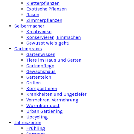
Kletterpflanzen
Exotische Pflanzen
Rasen
Zimmerpflanzen
Selbermacher
Kreativecke
Konservieren, Einmachen
Gewusst wie’s geht!
Gartenpraxis
Gartenwissen
Tiere im Haus und Garten
Gartenpflege
Gewächshaus
Gartenteich
Grillen
Kompostieren
Krankheiten und Ungeziefer
Vermehren, Vermehrung
Wurmkompost
Urban Gardening
Upcycling
Jahreszeiten
Frühling
Sommer