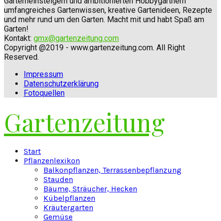
Garterneinsteigern und ambitionierten Hobbygärtnern
umfangreiches Gartenwissen, kreative Gartenideen, Rezepte
und mehr rund um den Garten. Macht mit und habt Spaß am
Garten!
Kontakt:
gmx@gartenzeitung.com
Copyright @2019 - www.gartenzeitung.com. All Right
Reserved.
Impressum
Datenschutzerklärung
Fotoquellen
Gartenzeitung
Facebook
Twitter
Instagram
Pinterest
Youtube
Snapchat
Start
Pflanzenlexikon
Balkonpflanzen, Terrassenbepflanzung
Stauden
Bäume, Sträucher, Hecken
Kübelpflanzen
Kräutergarten
Gemüse