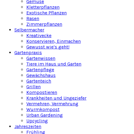
Gemüse
Kletterpflanzen
Exotische Pflanzen
Rasen
Zimmerpflanzen
Selbermacher
Kreativecke
Konservieren, Einmachen
Gewusst wie’s geht!
Gartenpraxis
Gartenwissen
Tiere im Haus und Garten
Gartenpflege
Gewächshaus
Gartenteich
Grillen
Kompostieren
Krankheiten und Ungeziefer
Vermehren, Vermehrung
Wurmkompost
Urban Gardening
Upcycling
Jahreszeiten
Frühling