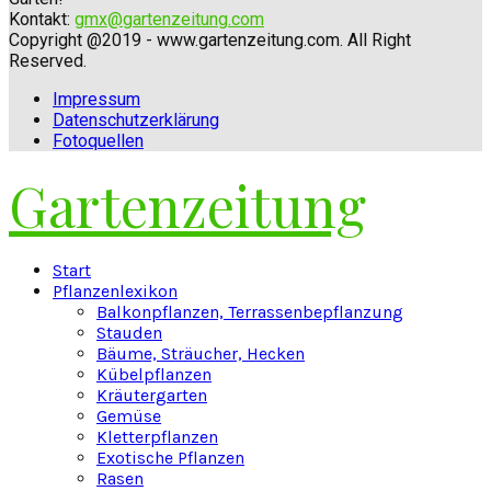
Kontakt:
gmx@gartenzeitung.com
Copyright @2019 - www.gartenzeitung.com. All Right
Reserved.
Impressum
Datenschutzerklärung
Fotoquellen
Gartenzeitung
Facebook
Twitter
Instagram
Pinterest
Youtube
Snapchat
Start
Pflanzenlexikon
Balkonpflanzen, Terrassenbepflanzung
Stauden
Bäume, Sträucher, Hecken
Kübelpflanzen
Kräutergarten
Gemüse
Kletterpflanzen
Exotische Pflanzen
Rasen