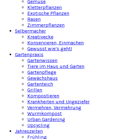
Gemüse
Kletterpflanzen
Exotische Pflanzen
Rasen
Zimmerpflanzen
Selbermacher
Kreativecke
Konservieren, Einmachen
Gewusst wie’s geht!
Gartenpraxis
Gartenwissen
Tiere im Haus und Garten
Gartenpflege
Gewächshaus
Gartenteich
Grillen
Kompostieren
Krankheiten und Ungeziefer
Vermehren, Vermehrung
Wurmkompost
Urban Gardening
Upcycling
Jahreszeiten
Frühling