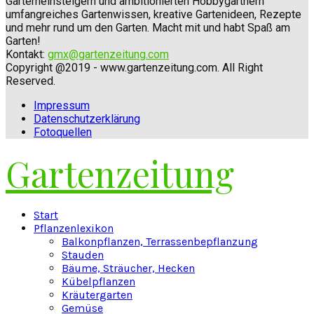
Garterneinsteigern und ambitionierten Hobbygärtnern
umfangreiches Gartenwissen, kreative Gartenideen, Rezepte
und mehr rund um den Garten. Macht mit und habt Spaß am
Garten!
Kontakt:
gmx@gartenzeitung.com
Copyright @2019 - www.gartenzeitung.com. All Right
Reserved.
Impressum
Datenschutzerklärung
Fotoquellen
Gartenzeitung
Facebook
Twitter
Instagram
Pinterest
Youtube
Snapchat
Start
Pflanzenlexikon
Balkonpflanzen, Terrassenbepflanzung
Stauden
Bäume, Sträucher, Hecken
Kübelpflanzen
Kräutergarten
Gemüse