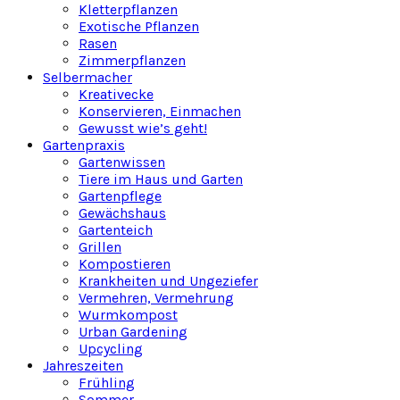
Kletterpflanzen
Exotische Pflanzen
Rasen
Zimmerpflanzen
Selbermacher
Kreativecke
Konservieren, Einmachen
Gewusst wie’s geht!
Gartenpraxis
Gartenwissen
Tiere im Haus und Garten
Gartenpflege
Gewächshaus
Gartenteich
Grillen
Kompostieren
Krankheiten und Ungeziefer
Vermehren, Vermehrung
Wurmkompost
Urban Gardening
Upcycling
Jahreszeiten
Frühling
Sommer