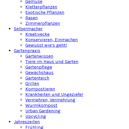
Gemüse
Kletterpflanzen
Exotische Pflanzen
Rasen
Zimmerpflanzen
Selbermacher
Kreativecke
Konservieren, Einmachen
Gewusst wie’s geht!
Gartenpraxis
Gartenwissen
Tiere im Haus und Garten
Gartenpflege
Gewächshaus
Gartenteich
Grillen
Kompostieren
Krankheiten und Ungeziefer
Vermehren, Vermehrung
Wurmkompost
Urban Gardening
Upcycling
Jahreszeiten
Frühling