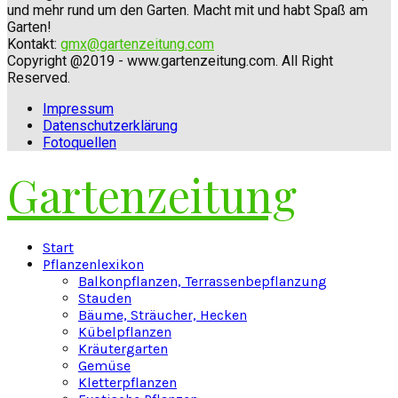
und mehr rund um den Garten. Macht mit und habt Spaß am
Garten!
Kontakt:
gmx@gartenzeitung.com
Copyright @2019 - www.gartenzeitung.com. All Right
Reserved.
Impressum
Datenschutzerklärung
Fotoquellen
Gartenzeitung
Facebook
Twitter
Instagram
Pinterest
Youtube
Snapchat
Start
Pflanzenlexikon
Balkonpflanzen, Terrassenbepflanzung
Stauden
Bäume, Sträucher, Hecken
Kübelpflanzen
Kräutergarten
Gemüse
Kletterpflanzen