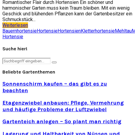
Romantischer Flair durch Hortensien Ein schöner und
harmonischer Garten muss kein Traum bleiben. Mit ein wenig
Geschick und blühenden Pflanzen kann der Gartenbesitzer ein
Schmuckstück...
Weiterlesen
Bauernhortensie
Hortensie
Hortensien
Kletterhortensie
Mehltau
M
Hortensie
Suche hier!
Search
Search
for:
Beliebte Gartenthemen
Sonnenschirm kaufen – das gibt es zu
beachten
Etagenzwiebel anbauen: Pflege, Vermehrung
und häufige Probleme der Luftzwiebel
Gartenteich anlegen – So plant man richtig
Lagerung und Haltbarkeit von Nüssen und