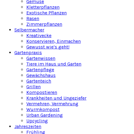
Gemüse
Kletterpflanzen
Exotische Pflanzen
Rasen
Zimmerpflanzen
Selbermacher
Kreativecke
Konservieren, Einmachen
Gewusst wie’s geht!
Gartenpraxis
Gartenwissen
Tiere im Haus und Garten
Gartenpflege
Gewächshaus
Gartenteich
Grillen
Kompostieren
Krankheiten und Ungeziefer
Vermehren, Vermehrung
Wurmkompost
Urban Gardening
Upcycling
Jahreszeiten
Frühling