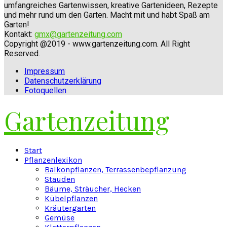
umfangreiches Gartenwissen, kreative Gartenideen, Rezepte
und mehr rund um den Garten. Macht mit und habt Spaß am
Garten!
Kontakt:
gmx@gartenzeitung.com
Copyright @2019 - www.gartenzeitung.com. All Right
Reserved.
Impressum
Datenschutzerklärung
Fotoquellen
Gartenzeitung
Facebook
Twitter
Instagram
Pinterest
Youtube
Snapchat
Start
Pflanzenlexikon
Balkonpflanzen, Terrassenbepflanzung
Stauden
Bäume, Sträucher, Hecken
Kübelpflanzen
Kräutergarten
Gemüse