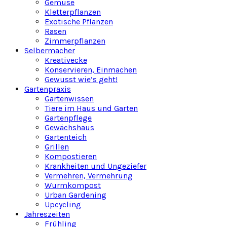
Gemüse
Kletterpflanzen
Exotische Pflanzen
Rasen
Zimmerpflanzen
Selbermacher
Kreativecke
Konservieren, Einmachen
Gewusst wie’s geht!
Gartenpraxis
Gartenwissen
Tiere im Haus und Garten
Gartenpflege
Gewächshaus
Gartenteich
Grillen
Kompostieren
Krankheiten und Ungeziefer
Vermehren, Vermehrung
Wurmkompost
Urban Gardening
Upcycling
Jahreszeiten
Frühling