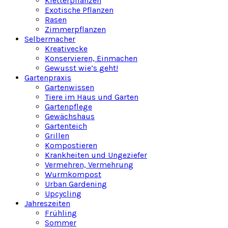
Kletterpflanzen
Exotische Pflanzen
Rasen
Zimmerpflanzen
Selbermacher
Kreativecke
Konservieren, Einmachen
Gewusst wie’s geht!
Gartenpraxis
Gartenwissen
Tiere im Haus und Garten
Gartenpflege
Gewächshaus
Gartenteich
Grillen
Kompostieren
Krankheiten und Ungeziefer
Vermehren, Vermehrung
Wurmkompost
Urban Gardening
Upcycling
Jahreszeiten
Frühling
Sommer