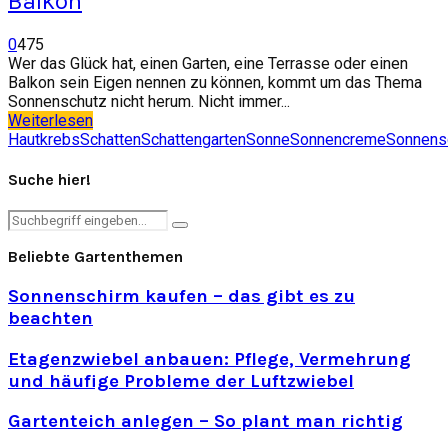
Balkon
0
475
Wer das Glück hat, einen Garten, eine Terrasse oder einen
Balkon sein Eigen nennen zu können, kommt um das Thema
Sonnenschutz nicht herum. Nicht immer...
Weiterlesen
Hautkrebs
Schatten
Schattengarten
Sonne
Sonnencreme
Sonnens
Suche hier!
Search
Search
for:
Beliebte Gartenthemen
Sonnenschirm kaufen – das gibt es zu
beachten
Etagenzwiebel anbauen: Pflege, Vermehrung
und häufige Probleme der Luftzwiebel
Gartenteich anlegen – So plant man richtig