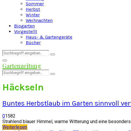
Sommer
Herbst
Winter
Weihnachten
Biogarten
Vorgestellt
Haus- & Gartengeräte
Bücher
Search
Search
for:
Facebook
Twitter
Instagram
Pinterest
Youtube
Snapchat
Primary
Gartenzeitung
Menu
Search
Search
for:
Häckseln
Buntes Herbstlaub im Garten sinnvoll ve
0
1582
Strahlend blauer Himmel, warme Witterung und eine besonders i
Weiterlesen