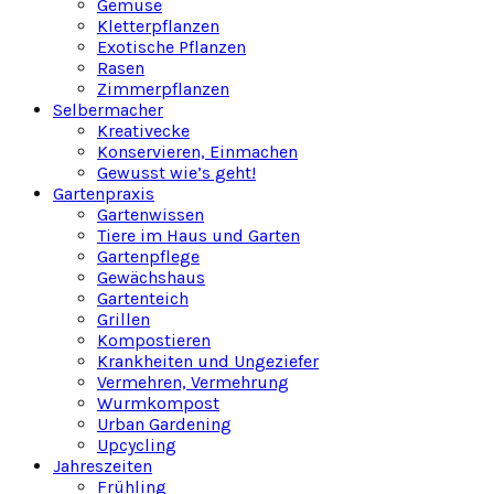
Gemüse
Kletterpflanzen
Exotische Pflanzen
Rasen
Zimmerpflanzen
Selbermacher
Kreativecke
Konservieren, Einmachen
Gewusst wie’s geht!
Gartenpraxis
Gartenwissen
Tiere im Haus und Garten
Gartenpflege
Gewächshaus
Gartenteich
Grillen
Kompostieren
Krankheiten und Ungeziefer
Vermehren, Vermehrung
Wurmkompost
Urban Gardening
Upcycling
Jahreszeiten
Frühling