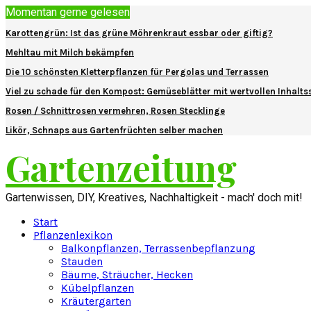
Momentan gerne gelesen
Karottengrün: Ist das grüne Möhrenkraut essbar oder giftig?
Mehltau mit Milch bekämpfen
Die 10 schönsten Kletterpflanzen für Pergolas und Terrassen
Viel zu schade für den Kompost: Gemüseblätter mit wertvollen Inhalts
Rosen / Schnittrosen vermehren, Rosen Stecklinge
Likör, Schnaps aus Gartenfrüchten selber machen
Gartenzeitung
Gartenwissen, DIY, Kreatives, Nachhaltigkeit - mach' doch mit!
Start
Pflanzenlexikon
Balkonpflanzen, Terrassenbepflanzung
Stauden
Bäume, Sträucher, Hecken
Kübelpflanzen
Kräutergarten