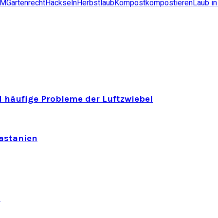
EM
Gartenrecht
Häckseln
Herbstlaub
Kompost
kompostieren
Laub i
 häufige Probleme der Luftzwiebel
astanien
n