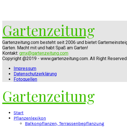
Gartenzeitung
Gartenzeitung.com besteht seit 2006 und bietet Garterneinste
Garten. Macht mit und habt Spaß am Garten!
Kontakt:
gmx@gartenzeitung.com
Copyright @2019 - www.gartenzeitung.com. All Right Reserved
Impressum
Datenschutzerklärung
Fotoquellen
Gartenzeitung
Facebook
Twitter
Instagram
Pinterest
Youtube
Snapchat
Start
Pflanzenlexikon
Balkonpflanzen, Terrassenbepflanzung