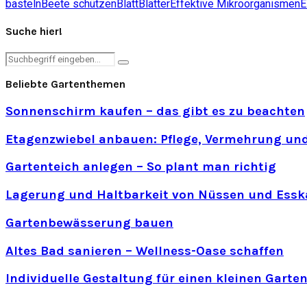
basteln
Beete schützen
Blatt
Blätter
Effektive Mikroorganismen
Suche hier!
Search
Search
for:
Beliebte Gartenthemen
Sonnenschirm kaufen – das gibt es zu beachten
Etagenzwiebel anbauen: Pflege, Vermehrung und
Gartenteich anlegen – So plant man richtig
Lagerung und Haltbarkeit von Nüssen und Essk
Gartenbewässerung bauen
Altes Bad sanieren – Wellness-Oase schaffen
Individuelle Gestaltung für einen kleinen Garte