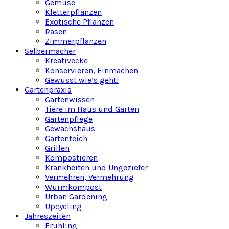
Gemüse
Kletterpflanzen
Exotische Pflanzen
Rasen
Zimmerpflanzen
Selbermacher
Kreativecke
Konservieren, Einmachen
Gewusst wie’s geht!
Gartenpraxis
Gartenwissen
Tiere im Haus und Garten
Gartenpflege
Gewächshaus
Gartenteich
Grillen
Kompostieren
Krankheiten und Ungeziefer
Vermehren, Vermehrung
Wurmkompost
Urban Gardening
Upcycling
Jahreszeiten
Frühling