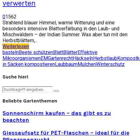
verwerten
0
1562
Strahlend blauer Himmel, warme Witterung und eine
besonders intensive Blattverfärbung in den Laub- und
Mischwäldern – der Indian Summer. Was aber tun mit den
Herbstblättern,...
Weiterlesen
basteln
Beete schützen
Blatt
Blätter
Effektive
Mikroorganismen
EM
Gartenrecht
Häckseln
Herbstlaub
Kompost
k
in Säcken kompostieren
Laubbaum
Mulchen
Winterschutz
Suche hier!
Search
Search
for:
Beliebte Gartenthemen
Sonnenschirm kaufen – das gibt es zu
beachten
Giessaufsatz für PET-Flaschen – ideal für die
Pflanzenanzucht