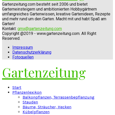
Gartenzeitung.com besteht seit 2006 und bietet
Garterneinsteigern und ambitionierten Hobbygärtnern
umfangreiches Gartenwissen, kreative Gartenideen, Rezepte
und mehr rund um den Garten. Macht mit und habt Spaß am
Garten!
Kontakt:
gmx@gartenzeitung.com
Copyright @2019 - www.gartenzeitung.com. All Right
Reserved.
Impressum
Datenschutzerklärung
Fotoquellen
Gartenzeitung
Facebook
Twitter
Instagram
Pinterest
Youtube
Snapchat
Start
Pflanzenlexikon
Balkonpflanzen, Terrassenbepflanzung
Stauden
Bäume, Sträucher, Hecken
Kübelpflanzen