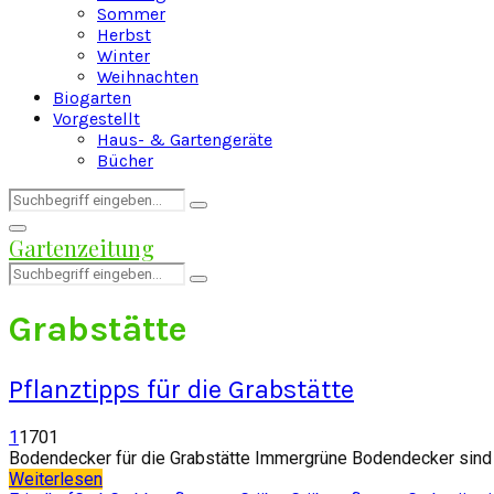
Sommer
Herbst
Winter
Weihnachten
Biogarten
Vorgestellt
Haus- & Gartengeräte
Bücher
Search
Search
for:
Facebook
Twitter
Instagram
Pinterest
Youtube
Snapchat
Primary
Gartenzeitung
Menu
Search
Search
for:
Grabstätte
Pflanztipps für die Grabstätte
1
1701
Bodendecker für die Grabstätte Immergrüne Bodendecker sind id
Weiterlesen