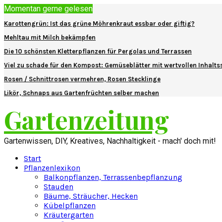
Momentan gerne gelesen
Karottengrün: Ist das grüne Möhrenkraut essbar oder giftig?
Mehltau mit Milch bekämpfen
Die 10 schönsten Kletterpflanzen für Pergolas und Terrassen
Viel zu schade für den Kompost: Gemüseblätter mit wertvollen Inhalts
Rosen / Schnittrosen vermehren, Rosen Stecklinge
Likör, Schnaps aus Gartenfrüchten selber machen
Gartenzeitung
Gartenwissen, DIY, Kreatives, Nachhaltigkeit - mach' doch mit!
Start
Pflanzenlexikon
Balkonpflanzen, Terrassenbepflanzung
Stauden
Bäume, Sträucher, Hecken
Kübelpflanzen
Kräutergarten