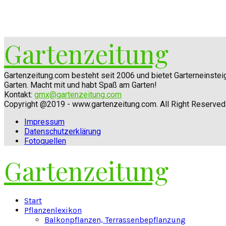
Gartenzeitung
Gartenzeitung.com besteht seit 2006 und bietet Garterneinste
Garten. Macht mit und habt Spaß am Garten!
Kontakt:
gmx@gartenzeitung.com
Copyright @2019 - www.gartenzeitung.com. All Right Reserved
Impressum
Datenschutzerklärung
Fotoquellen
Gartenzeitung
Facebook
Twitter
Instagram
Pinterest
Youtube
Snapchat
Start
Pflanzenlexikon
Balkonpflanzen, Terrassenbepflanzung