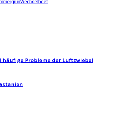
immergrün
Wechselbeet
 häufige Probleme der Luftzwiebel
astanien
n