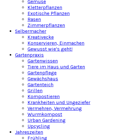
Gemüse
Kletterpflanzen
Exotische Pflanzen
Rasen
Zimmerpflanzen
Selbermacher
Kreativecke
Konservieren, Einmachen
Gewusst wie’s geht!
Gartenpraxis
Gartenwissen
Tiere im Haus und Garten
Gartenpflege
Gewächshaus
Gartenteich
Grillen
Kompostieren
Krankheiten und Ungeziefer
Vermehren, Vermehrung
Wurmkompost
Urban Gardening
Upcycling
Jahreszeiten
Frühling