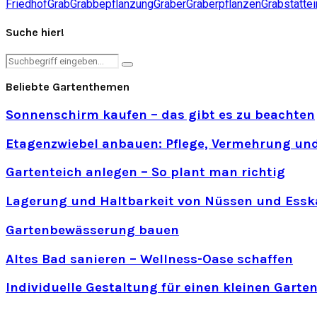
Friedhof
Grab
Grabbepflanzung
Gräber
Gräberpflanzen
Grabstätte
Suche hier!
Search
Search
for:
Beliebte Gartenthemen
Sonnenschirm kaufen – das gibt es zu beachten
Etagenzwiebel anbauen: Pflege, Vermehrung und
Gartenteich anlegen – So plant man richtig
Lagerung und Haltbarkeit von Nüssen und Essk
Gartenbewässerung bauen
Altes Bad sanieren – Wellness-Oase schaffen
Individuelle Gestaltung für einen kleinen Garte