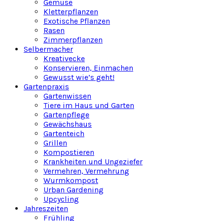
Gemüse
Kletterpflanzen
Exotische Pflanzen
Rasen
Zimmerpflanzen
Selbermacher
Kreativecke
Konservieren, Einmachen
Gewusst wie’s geht!
Gartenpraxis
Gartenwissen
Tiere im Haus und Garten
Gartenpflege
Gewächshaus
Gartenteich
Grillen
Kompostieren
Krankheiten und Ungeziefer
Vermehren, Vermehrung
Wurmkompost
Urban Gardening
Upcycling
Jahreszeiten
Frühling