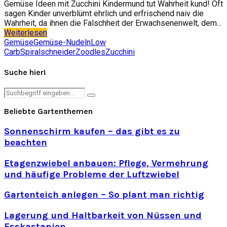
Gemüse Ideen mit Zucchini Kindermund tut Wahrheit kund! Oft
sagen Kinder unverblümt ehrlich und erfrischend naiv die
Wahrheit, da ihnen die Falschheit der Erwachsenenwelt, dem...
Weiterlesen
Gemüse
Gemüse-Nudeln
Low
Carb
Spiralschneider
Zoodles
Zucchini
Suche hier!
Search
Search
for:
Beliebte Gartenthemen
Sonnenschirm kaufen – das gibt es zu
beachten
Etagenzwiebel anbauen: Pflege, Vermehrung
und häufige Probleme der Luftzwiebel
Gartenteich anlegen – So plant man richtig
Lagerung und Haltbarkeit von Nüssen und
Esskastanien