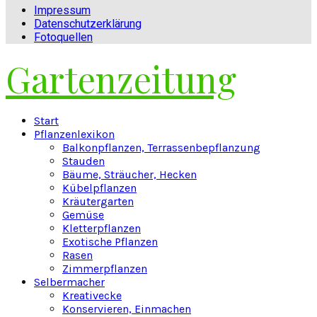
Impressum
Datenschutzerklärung
Fotoquellen
Gartenzeitung
Facebook
Twitter
Instagram
Pinterest
Youtube
Snapchat
Start
Pflanzenlexikon
Balkonpflanzen, Terrassenbepflanzung
Stauden
Bäume, Sträucher, Hecken
Kübelpflanzen
Kräutergarten
Gemüse
Kletterpflanzen
Exotische Pflanzen
Rasen
Zimmerpflanzen
Selbermacher
Kreativecke
Konservieren, Einmachen