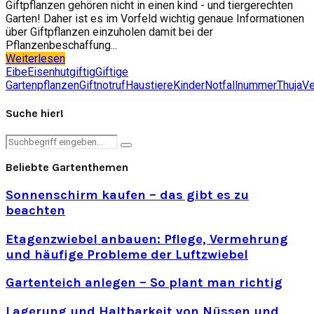
Giftpflanzen gehören nicht in einen kind - und tiergerechten
Garten! Daher ist es im Vorfeld wichtig genaue Informationen
über Giftpflanzen einzuholen damit bei der
Pflanzenbeschaffung...
Weiterlesen
Eibe
Eisenhut
giftig
Giftige
Gartenpflanzen
Giftnotruf
Haustiere
Kinder
Notfallnummer
Thuja
Ve
Suche hier!
Search
Search
for:
Beliebte Gartenthemen
Sonnenschirm kaufen – das gibt es zu
beachten
Etagenzwiebel anbauen: Pflege, Vermehrung
und häufige Probleme der Luftzwiebel
Gartenteich anlegen – So plant man richtig
Lagerung und Haltbarkeit von Nüssen und