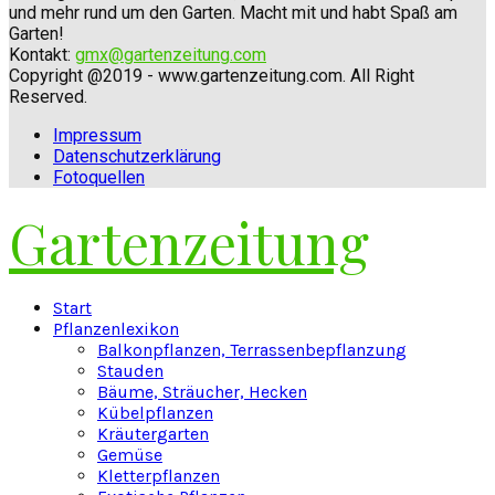
und mehr rund um den Garten. Macht mit und habt Spaß am
Garten!
Kontakt:
gmx@gartenzeitung.com
Copyright @2019 - www.gartenzeitung.com. All Right
Reserved.
Impressum
Datenschutzerklärung
Fotoquellen
Gartenzeitung
Facebook
Twitter
Instagram
Pinterest
Youtube
Snapchat
Start
Pflanzenlexikon
Balkonpflanzen, Terrassenbepflanzung
Stauden
Bäume, Sträucher, Hecken
Kübelpflanzen
Kräutergarten
Gemüse
Kletterpflanzen