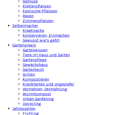
Gemüse
Kletterpflanzen
Exotische Pflanzen
Rasen
Zimmerpflanzen
Selbermacher
Kreativecke
Konservieren, Einmachen
Gewusst wie’s geht!
Gartenpraxis
Gartenwissen
Tiere im Haus und Garten
Gartenpflege
Gewächshaus
Gartenteich
Grillen
Kompostieren
Krankheiten und Ungeziefer
Vermehren, Vermehrung
Wurmkompost
Urban Gardening
Upcycling
Jahreszeiten
Frühling