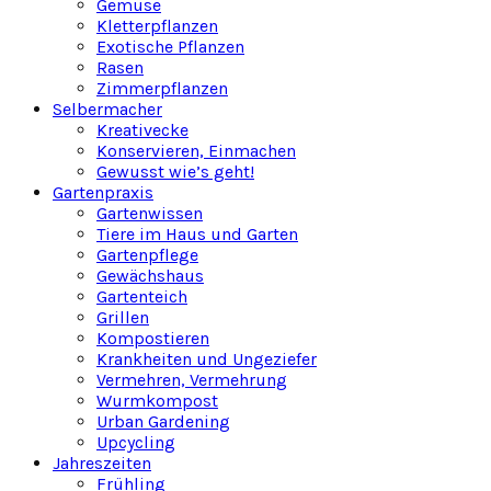
Gemüse
Kletterpflanzen
Exotische Pflanzen
Rasen
Zimmerpflanzen
Selbermacher
Kreativecke
Konservieren, Einmachen
Gewusst wie’s geht!
Gartenpraxis
Gartenwissen
Tiere im Haus und Garten
Gartenpflege
Gewächshaus
Gartenteich
Grillen
Kompostieren
Krankheiten und Ungeziefer
Vermehren, Vermehrung
Wurmkompost
Urban Gardening
Upcycling
Jahreszeiten
Frühling