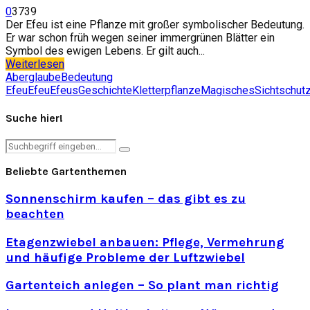
0
3739
Der Efeu ist eine Pflanze mit großer symbolischer Bedeutung.
Er war schon früh wegen seiner immergrünen Blätter ein
Symbol des ewigen Lebens. Er gilt auch...
Weiterlesen
Aberglaube
Bedeutung
Efeu
Efeu
Efeus
Geschichte
Kletterpflanze
Magisches
Sichtschut
Suche hier!
Search
Search
for:
Beliebte Gartenthemen
Sonnenschirm kaufen – das gibt es zu
beachten
Etagenzwiebel anbauen: Pflege, Vermehrung
und häufige Probleme der Luftzwiebel
Gartenteich anlegen – So plant man richtig