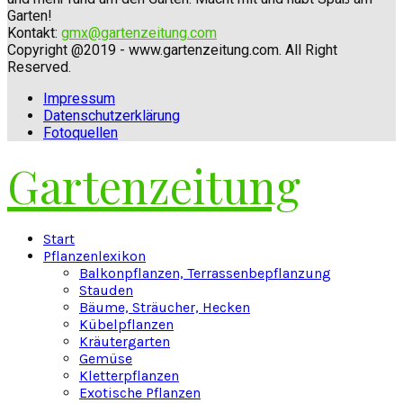
Garten!
Kontakt:
gmx@gartenzeitung.com
Copyright @2019 - www.gartenzeitung.com. All Right
Reserved.
Impressum
Datenschutzerklärung
Fotoquellen
Gartenzeitung
Facebook
Twitter
Instagram
Pinterest
Youtube
Snapchat
Start
Pflanzenlexikon
Balkonpflanzen, Terrassenbepflanzung
Stauden
Bäume, Sträucher, Hecken
Kübelpflanzen
Kräutergarten
Gemüse
Kletterpflanzen
Exotische Pflanzen