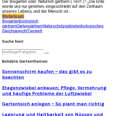
Der Biogarten oder: Natürlich gärtnern ( Teil1 ) ! „Die Erde
wurde uns nur geliehen, eingeschränkt auf den Zeitraum
unseres Lebens, und der Mensch ist...
Weiterlesen
Biogarten
biologisch
gärtnern
Garten
gärtnern
Naturschutzgebiete
ökologisches
Gleichgewicht
Tierwelt
Suche hier!
Search
Search
for:
Beliebte Gartenthemen
Sonnenschirm kaufen – das gibt es zu
beachten
Etagenzwiebel anbauen: Pflege, Vermehrung
und häufige Probleme der Luftzwiebel
Gartenteich anlegen – So plant man richtig
Lagerung und Haltbarkeit von Nüssen und