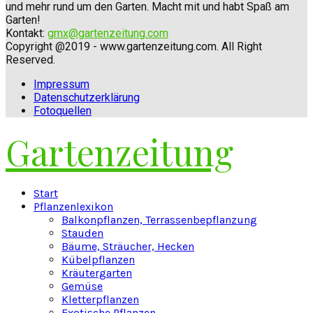
und mehr rund um den Garten. Macht mit und habt Spaß am
Garten!
Kontakt:
gmx@gartenzeitung.com
Copyright @2019 - www.gartenzeitung.com. All Right
Reserved.
Impressum
Datenschutzerklärung
Fotoquellen
Gartenzeitung
Facebook
Twitter
Instagram
Pinterest
Youtube
Snapchat
Start
Pflanzenlexikon
Balkonpflanzen, Terrassenbepflanzung
Stauden
Bäume, Sträucher, Hecken
Kübelpflanzen
Kräutergarten
Gemüse
Kletterpflanzen
Exotische Pflanzen