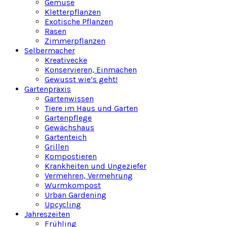
Gemüse
Kletterpflanzen
Exotische Pflanzen
Rasen
Zimmerpflanzen
Selbermacher
Kreativecke
Konservieren, Einmachen
Gewusst wie’s geht!
Gartenpraxis
Gartenwissen
Tiere im Haus und Garten
Gartenpflege
Gewächshaus
Gartenteich
Grillen
Kompostieren
Krankheiten und Ungeziefer
Vermehren, Vermehrung
Wurmkompost
Urban Gardening
Upcycling
Jahreszeiten
Frühling