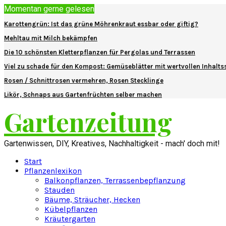
Momentan gerne gelesen
Karottengrün: Ist das grüne Möhrenkraut essbar oder giftig?
Mehltau mit Milch bekämpfen
Die 10 schönsten Kletterpflanzen für Pergolas und Terrassen
Viel zu schade für den Kompost: Gemüseblätter mit wertvollen Inhalts
Rosen / Schnittrosen vermehren, Rosen Stecklinge
Likör, Schnaps aus Gartenfrüchten selber machen
Gartenzeitung
Gartenwissen, DIY, Kreatives, Nachhaltigkeit - mach' doch mit!
Start
Pflanzenlexikon
Balkonpflanzen, Terrassenbepflanzung
Stauden
Bäume, Sträucher, Hecken
Kübelpflanzen
Kräutergarten