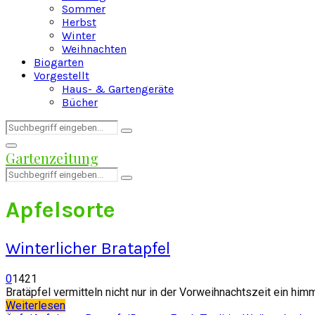
Sommer
Herbst
Winter
Weihnachten
Biogarten
Vorgestellt
Haus- & Gartengeräte
Bücher
Search
Search
for:
Facebook
Twitter
Instagram
Pinterest
Youtube
Snapchat
Primary
Gartenzeitung
Menu
Search
Search
for:
Apfelsorte
Winterlicher Bratapfel
0
1421
Bratäpfel vermitteln nicht nur in der Vorweihnachtszeit ein him
Weiterlesen