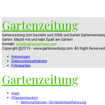
Gartenzeitung
Gartenzeitung.com besteht seit 2006 und bietet Garterneinste
Garten. Macht mit und habt Spaß am Garten!
Kontakt:
gmx@gartenzeitung.com
Copyright @2019 - www.gartenzeitung.com. All Right Reserved
Impressum
Datenschutzerklärung
Fotoquellen
Gartenzeitung
Facebook
Twitter
Instagram
Pinterest
Youtube
Snapchat
Start
Pflanzenlexikon
Balkonpflanzen, Terrassenbepflanzung