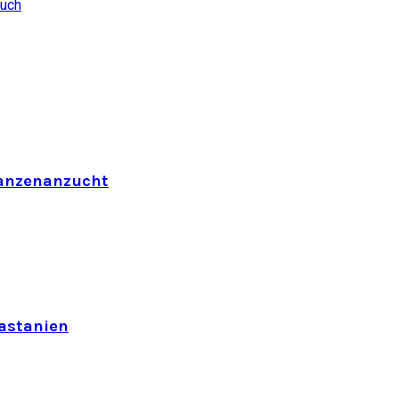
auch
flanzenanzucht
astanien