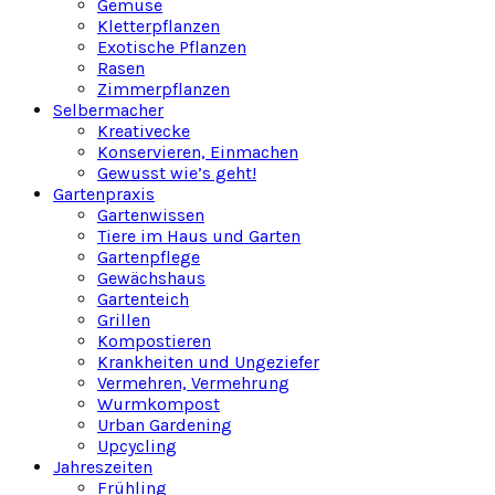
Gemüse
Kletterpflanzen
Exotische Pflanzen
Rasen
Zimmerpflanzen
Selbermacher
Kreativecke
Konservieren, Einmachen
Gewusst wie’s geht!
Gartenpraxis
Gartenwissen
Tiere im Haus und Garten
Gartenpflege
Gewächshaus
Gartenteich
Grillen
Kompostieren
Krankheiten und Ungeziefer
Vermehren, Vermehrung
Wurmkompost
Urban Gardening
Upcycling
Jahreszeiten
Frühling