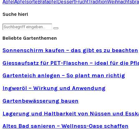
Äpfel
Apfelsorte
Bratapfel
Dessert
Frucht
Tradition
Weihnachtsbr
Suche hier!
Search
Search
for:
Beliebte Gartenthemen
Sonnenschirm kaufen – das gibt es zu beachten
Giessaufsatz für PET-Flaschen – ideal für die P
Gartenteich anlegen – So plant man richtig
Ingweröl – Wirkung und Anwendung
Gartenbewässerung bauen
Lagerung und Haltbarkeit von Nüssen und Essk
Altes Bad sanieren – Wellness-Oase schaffen