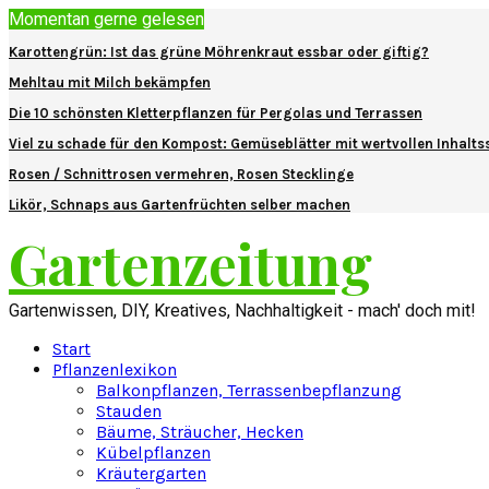
Momentan gerne gelesen
Karottengrün: Ist das grüne Möhrenkraut essbar oder giftig?
Mehltau mit Milch bekämpfen
Die 10 schönsten Kletterpflanzen für Pergolas und Terrassen
Viel zu schade für den Kompost: Gemüseblätter mit wertvollen Inhalts
Rosen / Schnittrosen vermehren, Rosen Stecklinge
Likör, Schnaps aus Gartenfrüchten selber machen
Gartenzeitung
Gartenwissen, DIY, Kreatives, Nachhaltigkeit - mach' doch mit!
Start
Pflanzenlexikon
Balkonpflanzen, Terrassenbepflanzung
Stauden
Bäume, Sträucher, Hecken
Kübelpflanzen
Kräutergarten