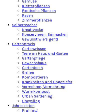
Gemüse
Kletterpflanzen
Exotische Pflanzen
Rasen
Zimmerpflanzen
Selbermacher
Kreativecke
Konservieren, Einmachen
Gewusst wie’s geht!
Gartenpraxis
Gartenwissen
Tiere im Haus und Garten
Gartenpflege
Gewächshaus
Gartenteich
Grillen
Kompostieren
Krankheiten und Ungeziefer
Vermehren, Vermehrung
Wurmkompost
Urban Gardening
Upcycling
Jahreszeiten
Frühling