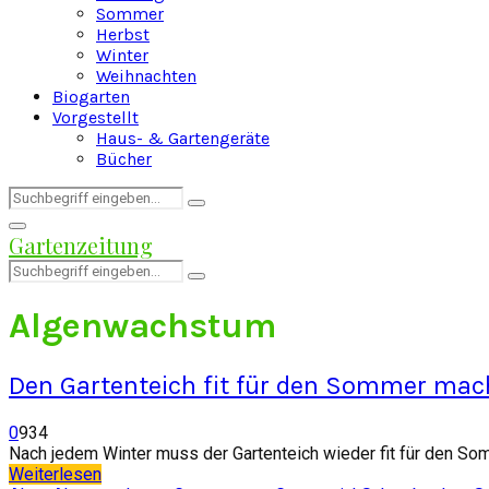
Sommer
Herbst
Winter
Weihnachten
Biogarten
Vorgestellt
Haus- & Gartengeräte
Bücher
Search
Search
for:
Facebook
Twitter
Instagram
Pinterest
Youtube
Snapchat
Primary
Gartenzeitung
Menu
Search
Search
for:
Algenwachstum
Den Gartenteich fit für den Sommer ma
0
934
Nach jedem Winter muss der Gartenteich wieder fit für den Som
Weiterlesen