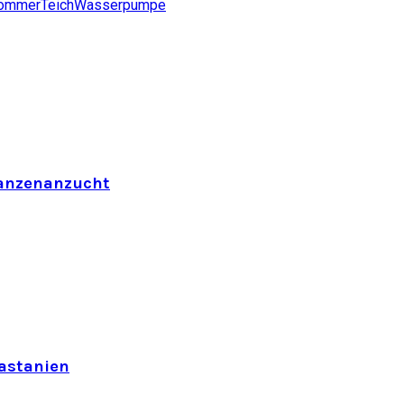
ommer
Teich
Wasserpumpe
flanzenanzucht
astanien