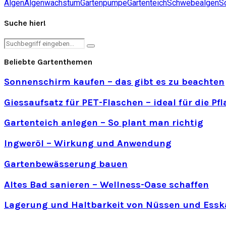
Algen
Algenwachstum
Gartenpumpe
Gartenteich
Schwebealgen
S
Suche hier!
Search
Search
for:
Beliebte Gartenthemen
Sonnenschirm kaufen – das gibt es zu beachten
Giessaufsatz für PET-Flaschen – ideal für die P
Gartenteich anlegen – So plant man richtig
Ingweröl – Wirkung und Anwendung
Gartenbewässerung bauen
Altes Bad sanieren – Wellness-Oase schaffen
Lagerung und Haltbarkeit von Nüssen und Essk