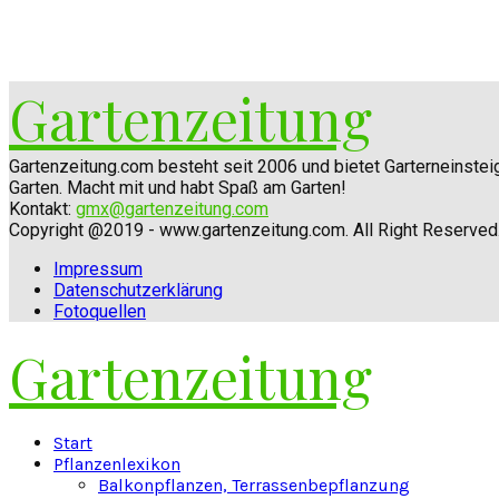
Gartenzeitung
Gartenzeitung.com besteht seit 2006 und bietet Garterneinste
Garten. Macht mit und habt Spaß am Garten!
Kontakt:
gmx@gartenzeitung.com
Copyright @2019 - www.gartenzeitung.com. All Right Reserved
Impressum
Datenschutzerklärung
Fotoquellen
Gartenzeitung
Facebook
Twitter
Instagram
Pinterest
Youtube
Snapchat
Start
Pflanzenlexikon
Balkonpflanzen, Terrassenbepflanzung