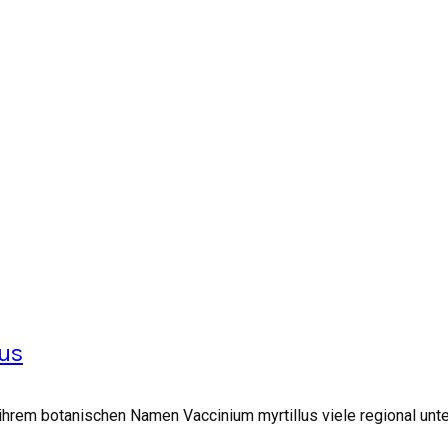
lus
rem botanischen Namen Vaccinium myrtillus viele regional unter