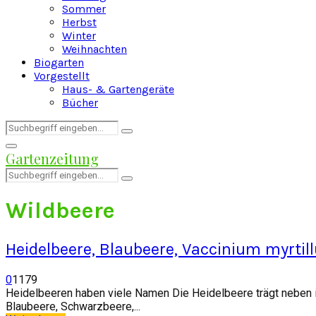
Sommer
Herbst
Winter
Weihnachten
Biogarten
Vorgestellt
Haus- & Gartengeräte
Bücher
Search
Search
for:
Facebook
Twitter
Instagram
Pinterest
Youtube
Snapchat
Primary
Gartenzeitung
Menu
Search
Search
for:
Wildbeere
Heidelbeere, Blaubeere, Vaccinium myrtil
0
1179
Heidelbeeren haben viele Namen Die Heidelbeere trägt neben ih
Blaubeere, Schwarzbeere,...