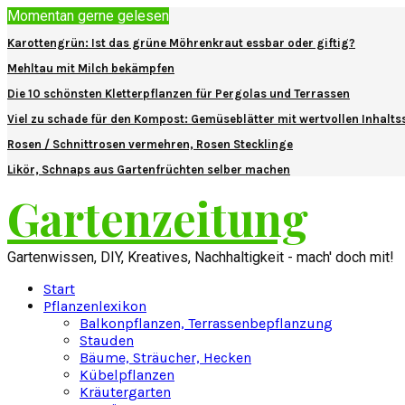
Momentan gerne gelesen
Karottengrün: Ist das grüne Möhrenkraut essbar oder giftig?
Mehltau mit Milch bekämpfen
Die 10 schönsten Kletterpflanzen für Pergolas und Terrassen
Viel zu schade für den Kompost: Gemüseblätter mit wertvollen Inhalts
Rosen / Schnittrosen vermehren, Rosen Stecklinge
Likör, Schnaps aus Gartenfrüchten selber machen
Gartenzeitung
Gartenwissen, DIY, Kreatives, Nachhaltigkeit - mach' doch mit!
Start
Pflanzenlexikon
Balkonpflanzen, Terrassenbepflanzung
Stauden
Bäume, Sträucher, Hecken
Kübelpflanzen
Kräutergarten