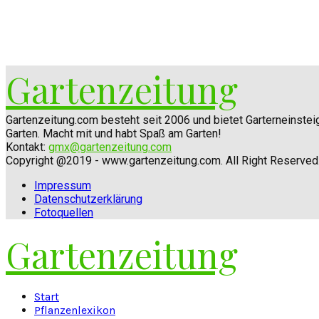
Gartenzeitung
Gartenzeitung.com besteht seit 2006 und bietet Garterneinste
Garten. Macht mit und habt Spaß am Garten!
Kontakt:
gmx@gartenzeitung.com
Copyright @2019 - www.gartenzeitung.com. All Right Reserved
Impressum
Datenschutzerklärung
Fotoquellen
Gartenzeitung
Facebook
Twitter
Instagram
Pinterest
Youtube
Snapchat
Start
Pflanzenlexikon