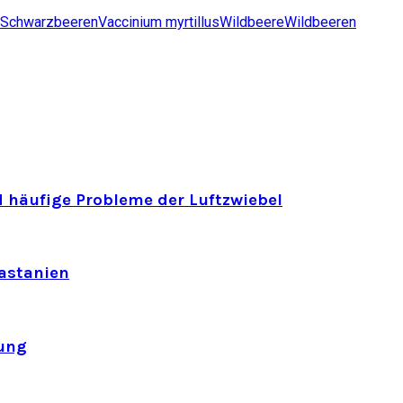
Schwarzbeeren
Vaccinium myrtillus
Wildbeere
Wildbeeren
 häufige Probleme der Luftzwiebel
astanien
ung