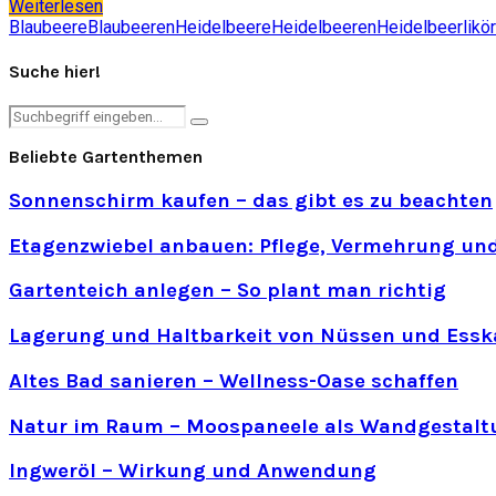
Weiterlesen
Blaubeere
Blaubeeren
Heidelbeere
Heidelbeeren
Heidelbeerlikör
Suche hier!
Search
Search
for:
Beliebte Gartenthemen
Sonnenschirm kaufen – das gibt es zu beachten
Etagenzwiebel anbauen: Pflege, Vermehrung und
Gartenteich anlegen – So plant man richtig
Lagerung und Haltbarkeit von Nüssen und Essk
Altes Bad sanieren – Wellness-Oase schaffen
Natur im Raum – Moospaneele als Wandgestalt
Ingweröl – Wirkung und Anwendung