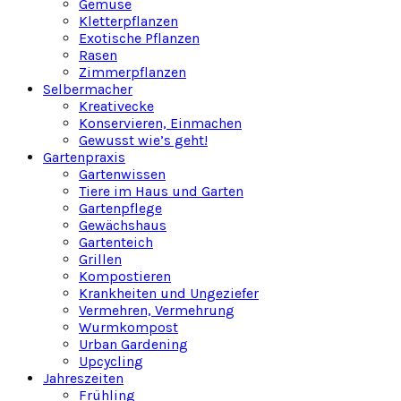
Gemüse
Kletterpflanzen
Exotische Pflanzen
Rasen
Zimmerpflanzen
Selbermacher
Kreativecke
Konservieren, Einmachen
Gewusst wie’s geht!
Gartenpraxis
Gartenwissen
Tiere im Haus und Garten
Gartenpflege
Gewächshaus
Gartenteich
Grillen
Kompostieren
Krankheiten und Ungeziefer
Vermehren, Vermehrung
Wurmkompost
Urban Gardening
Upcycling
Jahreszeiten
Frühling