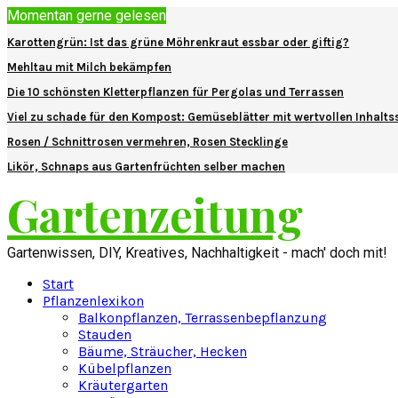
Momentan gerne gelesen
Karottengrün: Ist das grüne Möhrenkraut essbar oder giftig?
Mehltau mit Milch bekämpfen
Die 10 schönsten Kletterpflanzen für Pergolas und Terrassen
Viel zu schade für den Kompost: Gemüseblätter mit wertvollen Inhalts
Rosen / Schnittrosen vermehren, Rosen Stecklinge
Likör, Schnaps aus Gartenfrüchten selber machen
Gartenzeitung
Gartenwissen, DIY, Kreatives, Nachhaltigkeit - mach' doch mit!
Start
Pflanzenlexikon
Balkonpflanzen, Terrassenbepflanzung
Stauden
Bäume, Sträucher, Hecken
Kübelpflanzen
Kräutergarten