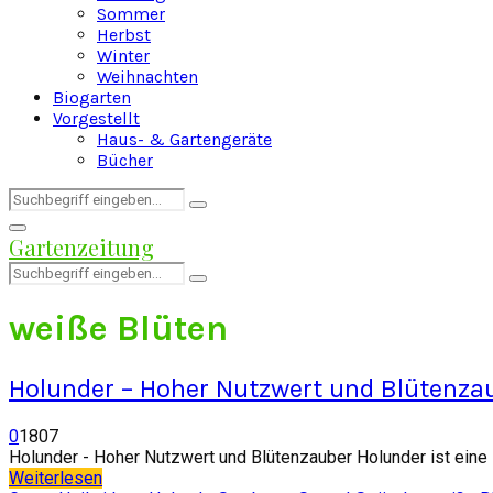
Sommer
Herbst
Winter
Weihnachten
Biogarten
Vorgestellt
Haus- & Gartengeräte
Bücher
Search
Search
for:
Facebook
Twitter
Instagram
Pinterest
Youtube
Snapchat
Primary
Gartenzeitung
Menu
Search
Search
for:
weiße Blüten
Holunder – Hoher Nutzwert und Blütenza
0
1807
Holunder - Hoher Nutzwert und Blütenzauber Holunder ist eine 
Weiterlesen