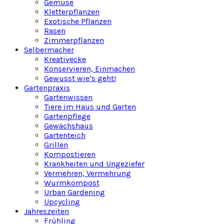
Gemüse
Kletterpflanzen
Exotische Pflanzen
Rasen
Zimmerpflanzen
Selbermacher
Kreativecke
Konservieren, Einmachen
Gewusst wie’s geht!
Gartenpraxis
Gartenwissen
Tiere im Haus und Garten
Gartenpflege
Gewächshaus
Gartenteich
Grillen
Kompostieren
Krankheiten und Ungeziefer
Vermehren, Vermehrung
Wurmkompost
Urban Gardening
Upcycling
Jahreszeiten
Frühling