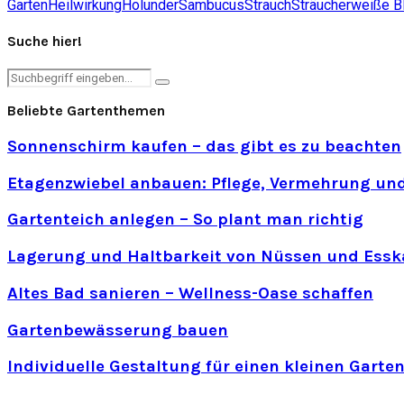
Garten
Heilwirkung
Holunder
Sambucus
Strauch
Sträucher
weiße B
Suche hier!
Search
Search
for:
Beliebte Gartenthemen
Sonnenschirm kaufen – das gibt es zu beachten
Etagenzwiebel anbauen: Pflege, Vermehrung und
Gartenteich anlegen – So plant man richtig
Lagerung und Haltbarkeit von Nüssen und Essk
Altes Bad sanieren – Wellness-Oase schaffen
Gartenbewässerung bauen
Individuelle Gestaltung für einen kleinen Garte