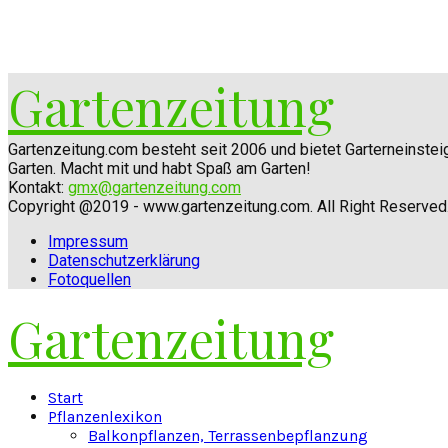
Gartenzeitung
Gartenzeitung.com besteht seit 2006 und bietet Garterneinste
Garten. Macht mit und habt Spaß am Garten!
Kontakt:
gmx@gartenzeitung.com
Copyright @2019 - www.gartenzeitung.com. All Right Reserved
Impressum
Datenschutzerklärung
Fotoquellen
Gartenzeitung
Facebook
Twitter
Instagram
Pinterest
Youtube
Snapchat
Start
Pflanzenlexikon
Balkonpflanzen, Terrassenbepflanzung