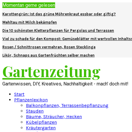
Momentan gerne gelesen
Karottengrün: Ist das grüne Möhrenkraut essbar oder giftig?
Mehltau mit Milch bekämpfen
Die 10 schönsten Kletterpflanzen für Pergolas und Terrassen
Viel zu schade für den Kompost: Gemüseblätter mit wertvollen Inhalts
Rosen / Schnittrosen vermehren, Rosen Stecklinge
Likör, Schnaps aus Gartenfrüchten selber machen
Gartenzeitung
Gartenwissen, DIY, Kreatives, Nachhaltigkeit - mach' doch mit!
Start
Pflanzenlexikon
Balkonpflanzen, Terrassenbepflanzung
Stauden
Bäume, Sträucher, Hecken
Kübelpflanzen
Kräutergarten