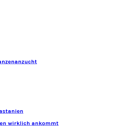
flanzenanzucht
astanien
rten wirklich ankommt