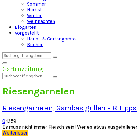
Sommer
Herbst
Winter
Weihnachten
Biogarten
Vorgestellt
Haus- & Gartengeräte
Bücher
Search
Search
for:
Facebook
Twitter
Instagram
Pinterest
Youtube
Snapchat
Primary
Gartenzeitung
Menu
Search
Search
for:
Riesengarnelen
Riesengarnelen, Gambas grillen – 8 Ti
0
4259
Es muss nicht immer Fleisch sein! Wer es etwas ausgefallener 
Weiterlesen