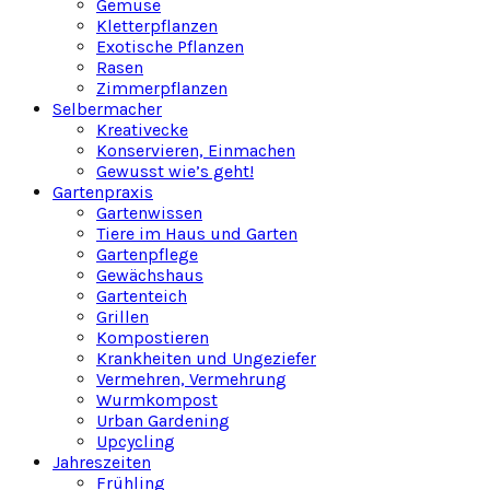
Gemüse
Kletterpflanzen
Exotische Pflanzen
Rasen
Zimmerpflanzen
Selbermacher
Kreativecke
Konservieren, Einmachen
Gewusst wie’s geht!
Gartenpraxis
Gartenwissen
Tiere im Haus und Garten
Gartenpflege
Gewächshaus
Gartenteich
Grillen
Kompostieren
Krankheiten und Ungeziefer
Vermehren, Vermehrung
Wurmkompost
Urban Gardening
Upcycling
Jahreszeiten
Frühling