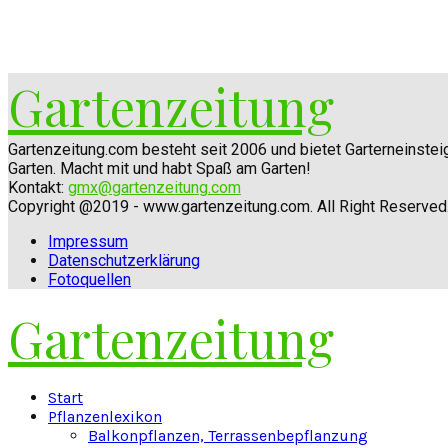
Gartenzeitung
Gartenzeitung.com besteht seit 2006 und bietet Garterneinste
Garten. Macht mit und habt Spaß am Garten!
Kontakt:
gmx@gartenzeitung.com
Copyright @2019 - www.gartenzeitung.com. All Right Reserved
Impressum
Datenschutzerklärung
Fotoquellen
Gartenzeitung
Facebook
Twitter
Instagram
Pinterest
Youtube
Snapchat
Start
Pflanzenlexikon
Balkonpflanzen, Terrassenbepflanzung