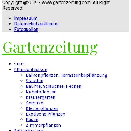
Copyright @2019 - www.gartenzeitung.com. All Right
Reserved.
Impressum
Datenschutzerklärung
Fotoquellen
Gartenzeitung
Facebook
Twitter
Instagram
Pinterest
Youtube
Snapchat
Start
Pflanzenlexikon
Balkonpflanzen, Terrassenbepflanzung
Stauden
Bäume, Sträucher, Hecken
Kübelpflanzen
Kräutergarten
Gemüse
Kletterpflanzen
Exotische Pflanzen
Rasen
Zimmerpflanzen
Selbermacher