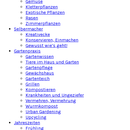
Gemüse
Kletterpflanzen
Exotische Pflanzen
Rasen
Zimmerpflanzen
Selbermacher
Kreativecke
Konservieren, Einmachen
Gewusst wie’s geht!
Gartenpraxis
Gartenwissen
Tiere im Haus und Garten
Gartenpflege
Gewächshaus
Gartenteich
Grillen
Kompostieren
Krankheiten und Ungeziefer
Vermehren, Vermehrung
Wurmkompost
Urban Gardening
Upcycling
Jahreszeiten
Frühling