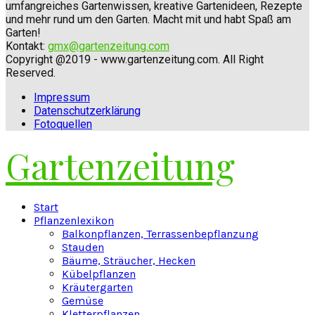
umfangreiches Gartenwissen, kreative Gartenideen, Rezepte
und mehr rund um den Garten. Macht mit und habt Spaß am
Garten!
Kontakt:
gmx@gartenzeitung.com
Copyright @2019 - www.gartenzeitung.com. All Right
Reserved.
Impressum
Datenschutzerklärung
Fotoquellen
Gartenzeitung
Facebook
Twitter
Instagram
Pinterest
Youtube
Snapchat
Start
Pflanzenlexikon
Balkonpflanzen, Terrassenbepflanzung
Stauden
Bäume, Sträucher, Hecken
Kübelpflanzen
Kräutergarten
Gemüse
Kletterpflanzen