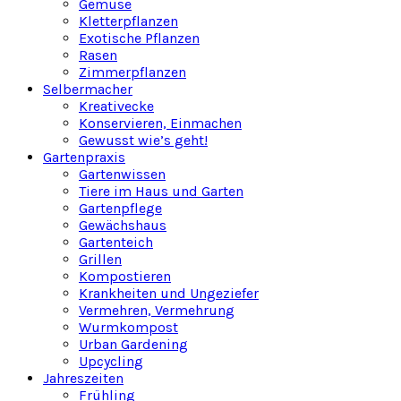
Gemüse
Kletterpflanzen
Exotische Pflanzen
Rasen
Zimmerpflanzen
Selbermacher
Kreativecke
Konservieren, Einmachen
Gewusst wie’s geht!
Gartenpraxis
Gartenwissen
Tiere im Haus und Garten
Gartenpflege
Gewächshaus
Gartenteich
Grillen
Kompostieren
Krankheiten und Ungeziefer
Vermehren, Vermehrung
Wurmkompost
Urban Gardening
Upcycling
Jahreszeiten
Frühling