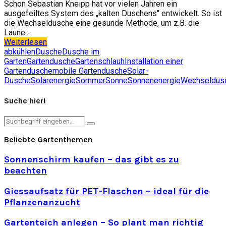
Schon Sebastian Kneipp hat vor vielen Jahren ein
ausgefeiltes System des „kalten Duschens" entwickelt. So ist
die Wechseldusche eine gesunde Methode, um z.B. die
Laune...
Weiterlesen
abkühlen
Dusche
Dusche im
Garten
Gartendusche
Gartenschlauh
Installation einer
Gartendusche
mobile Gartendusche
Solar-
Dusche
Solarenergie
Sommer
Sonne
Sonnenenergie
Wechseldus
Suche hier!
Search
Search
for:
Beliebte Gartenthemen
Sonnenschirm kaufen – das gibt es zu
beachten
Giessaufsatz für PET-Flaschen – ideal für die
Pflanzenanzucht
Gartenteich anlegen – So plant man richtig