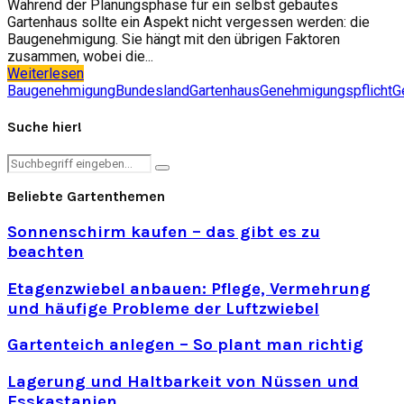
Während der Planungsphase für ein selbst gebautes
Gartenhaus sollte ein Aspekt nicht vergessen werden: die
Baugenehmigung. Sie hängt mit den übrigen Faktoren
zusammen, wobei die...
Weiterlesen
Baugenehmigung
Bundesland
Gartenhaus
Genehmigungspflicht
G
Suche hier!
Search
Search
for:
Beliebte Gartenthemen
Sonnenschirm kaufen – das gibt es zu
beachten
Etagenzwiebel anbauen: Pflege, Vermehrung
und häufige Probleme der Luftzwiebel
Gartenteich anlegen – So plant man richtig
Lagerung und Haltbarkeit von Nüssen und
Esskastanien