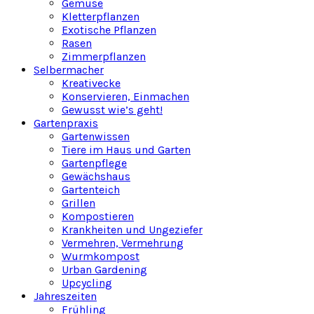
Gemüse
Kletterpflanzen
Exotische Pflanzen
Rasen
Zimmerpflanzen
Selbermacher
Kreativecke
Konservieren, Einmachen
Gewusst wie’s geht!
Gartenpraxis
Gartenwissen
Tiere im Haus und Garten
Gartenpflege
Gewächshaus
Gartenteich
Grillen
Kompostieren
Krankheiten und Ungeziefer
Vermehren, Vermehrung
Wurmkompost
Urban Gardening
Upcycling
Jahreszeiten
Frühling