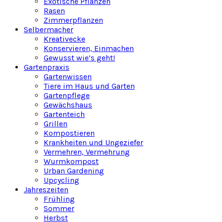
Exotische Pflanzen
Rasen
Zimmerpflanzen
Selbermacher
Kreativecke
Konservieren, Einmachen
Gewusst wie’s geht!
Gartenpraxis
Gartenwissen
Tiere im Haus und Garten
Gartenpflege
Gewächshaus
Gartenteich
Grillen
Kompostieren
Krankheiten und Ungeziefer
Vermehren, Vermehrung
Wurmkompost
Urban Gardening
Upcycling
Jahreszeiten
Frühling
Sommer
Herbst