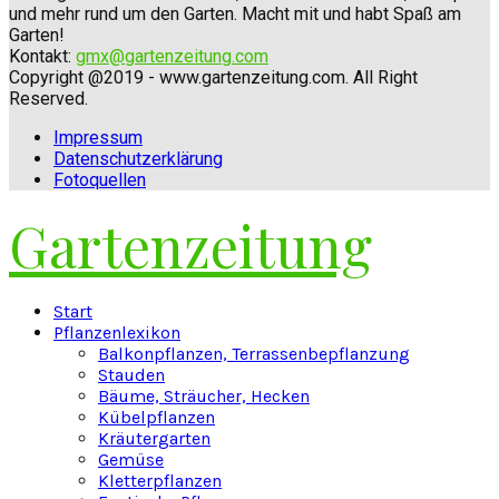
und mehr rund um den Garten. Macht mit und habt Spaß am
Garten!
Kontakt:
gmx@gartenzeitung.com
Copyright @2019 - www.gartenzeitung.com. All Right
Reserved.
Impressum
Datenschutzerklärung
Fotoquellen
Gartenzeitung
Facebook
Twitter
Instagram
Pinterest
Youtube
Snapchat
Start
Pflanzenlexikon
Balkonpflanzen, Terrassenbepflanzung
Stauden
Bäume, Sträucher, Hecken
Kübelpflanzen
Kräutergarten
Gemüse
Kletterpflanzen