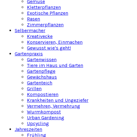
Gemüse
Kletterpflanzen
Exotische Pflanzen
Rasen
Zimmerpflanzen
Selbermacher
Kreativecke
Konservieren, Einmachen
Gewusst wie’s geht!
Gartenpraxis
Gartenwissen
Tiere im Haus und Garten
Gartenpflege
Gewächshaus
Gartenteich
Grillen
Kompostieren
Krankheiten und Ungeziefer
Vermehren, Vermehrung
Wurmkompost
Urban Gardening
Upcycling
Jahreszeiten
Frühling