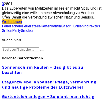
0
2801
Das Zubereiten von Mahlzeiten im Freien macht Spaß und ist
gleichzeitig eine willkommene Abwechslung zu Herd und
Ofen. Damit die Verbindung zwischen Natur und Genuss...
Weiterlesen
Feuerschale
Feuerstelle
Gartenkamin
Gasgrill
Grillen
indirektes
Grillen
Party
Smoker
Suche hier!
Search
Search
for:
Beliebte Gartenthemen
Sonnenschirm kaufen – das gibt es zu
beachten
Etagenzwiebel anbauen: Pflege, Vermehrung
und häufige Probleme der Luftzwiebel
Gartenteich anlegen – So plant man richtig