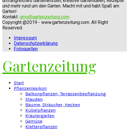
umfangreiches Gartenwissen, kreative Gartenideen, Rezepte
und mehr rund um den Garten. Macht mit und habt Spaß am
Garten!
Kontakt:
gmx@gartenzeitung.com
Copyright @2019 - www.gartenzeitung.com. All Right
Reserved.
Impressum
Datenschutzerklärung
Fotoquellen
Gartenzeitung
Facebook
Twitter
Instagram
Pinterest
Youtube
Snapchat
Start
Pflanzenlexikon
Balkonpflanzen, Terrassenbepflanzung
Stauden
Bäume, Sträucher, Hecken
Kübelpflanzen
Kräutergarten
Gemüse
Kletterpflanzen