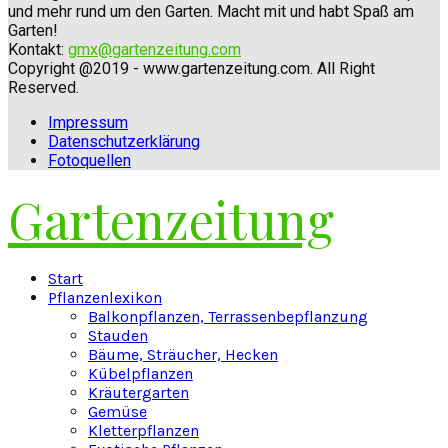
und mehr rund um den Garten. Macht mit und habt Spaß am
Garten!
Kontakt:
gmx@gartenzeitung.com
Copyright @2019 - www.gartenzeitung.com. All Right
Reserved.
Impressum
Datenschutzerklärung
Fotoquellen
Gartenzeitung
Facebook
Twitter
Instagram
Pinterest
Youtube
Snapchat
Start
Pflanzenlexikon
Balkonpflanzen, Terrassenbepflanzung
Stauden
Bäume, Sträucher, Hecken
Kübelpflanzen
Kräutergarten
Gemüse
Kletterpflanzen