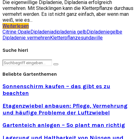
Die eigenwillige Dipladenie, Dipladenia erfolgreich
vermehren. Mit Stecklingen kann die Kletterpflanze durchaus
vermehrt werden. Es ist nicht ganz einfach, aber wenn man
weiß, wie es...
Weiterlesen
Citrine Opale
Dipladenia
dipladenia gelb
Dipladenie
gelbe
Dipladenie vermehren
Kletterpflanze
sundaville
Suche hier!
Search
Search
for:
Beliebte Gartenthemen
Sonnenschirm kaufen – das gibt es zu
beachten
Etagenzwiebel anbauen: Pflege, Vermehrung
und häufige Probleme der Luftzwiebel
Gartenteich anlegen – So plant man richtig
Lagerung und Haltbarkeit von Nüssen und