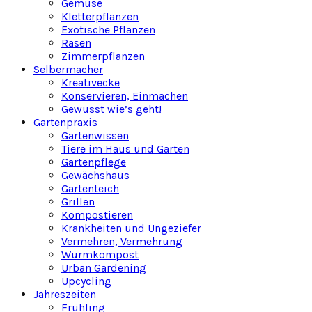
Gemüse
Kletterpflanzen
Exotische Pflanzen
Rasen
Zimmerpflanzen
Selbermacher
Kreativecke
Konservieren, Einmachen
Gewusst wie’s geht!
Gartenpraxis
Gartenwissen
Tiere im Haus und Garten
Gartenpflege
Gewächshaus
Gartenteich
Grillen
Kompostieren
Krankheiten und Ungeziefer
Vermehren, Vermehrung
Wurmkompost
Urban Gardening
Upcycling
Jahreszeiten
Frühling