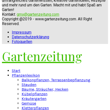
umfangreiches Gartenwissen, kreative Gartenideen, Rezepte
und mehr rund um den Garten. Macht mit und habt Spaß am
Garten!
Kontakt:
gmx@gartenzeitung.com
Copyright @2019 - www.gartenzeitung.com. All Right
Reserved.
Impressum
Datenschutzerklärung
Fotoquellen
Gartenzeitung
Facebook
Twitter
Instagram
Pinterest
Youtube
Snapchat
Start
Pflanzenlexikon
Balkonpflanzen, Terrassenbepflanzung
Stauden
Bäume, Sträucher, Hecken
Kübelpflanzen
Kräutergarten
Gemüse
Kletterpflanzen