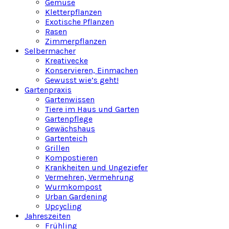
Gemüse
Kletterpflanzen
Exotische Pflanzen
Rasen
Zimmerpflanzen
Selbermacher
Kreativecke
Konservieren, Einmachen
Gewusst wie’s geht!
Gartenpraxis
Gartenwissen
Tiere im Haus und Garten
Gartenpflege
Gewächshaus
Gartenteich
Grillen
Kompostieren
Krankheiten und Ungeziefer
Vermehren, Vermehrung
Wurmkompost
Urban Gardening
Upcycling
Jahreszeiten
Frühling