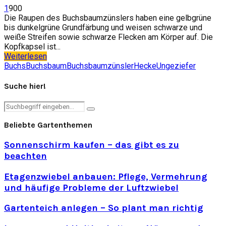
1
900
Die Raupen des Buchsbaumzünslers haben eine gelbgrüne
bis dunkelgrüne Grundfärbung und weisen schwarze und
weiße Streifen sowie schwarze Flecken am Körper auf. Die
Kopfkapsel ist...
Weiterlesen
Buchs
Buchsbaum
Buchsbaumzünsler
Hecke
Ungeziefer
Suche hier!
Search
Search
for:
Beliebte Gartenthemen
Sonnenschirm kaufen – das gibt es zu
beachten
Etagenzwiebel anbauen: Pflege, Vermehrung
und häufige Probleme der Luftzwiebel
Gartenteich anlegen – So plant man richtig