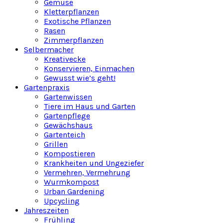
Gemüse
Kletterpflanzen
Exotische Pflanzen
Rasen
Zimmerpflanzen
Selbermacher
Kreativecke
Konservieren, Einmachen
Gewusst wie’s geht!
Gartenpraxis
Gartenwissen
Tiere im Haus und Garten
Gartenpflege
Gewächshaus
Gartenteich
Grillen
Kompostieren
Krankheiten und Ungeziefer
Vermehren, Vermehrung
Wurmkompost
Urban Gardening
Upcycling
Jahreszeiten
Frühling