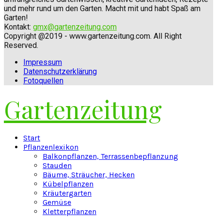
und mehr rund um den Garten. Macht mit und habt Spaß am
Garten!
Kontakt:
gmx@gartenzeitung.com
Copyright @2019 - www.gartenzeitung.com. All Right
Reserved.
Impressum
Datenschutzerklärung
Fotoquellen
Gartenzeitung
Facebook
Twitter
Instagram
Pinterest
Youtube
Snapchat
Start
Pflanzenlexikon
Balkonpflanzen, Terrassenbepflanzung
Stauden
Bäume, Sträucher, Hecken
Kübelpflanzen
Kräutergarten
Gemüse
Kletterpflanzen