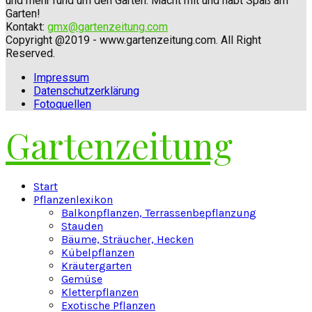
und mehr rund um den Garten. Macht mit und habt Spaß am
Garten!
Kontakt:
gmx@gartenzeitung.com
Copyright @2019 - www.gartenzeitung.com. All Right
Reserved.
Impressum
Datenschutzerklärung
Fotoquellen
Gartenzeitung
Facebook
Twitter
Instagram
Pinterest
Youtube
Snapchat
Start
Pflanzenlexikon
Balkonpflanzen, Terrassenbepflanzung
Stauden
Bäume, Sträucher, Hecken
Kübelpflanzen
Kräutergarten
Gemüse
Kletterpflanzen
Exotische Pflanzen