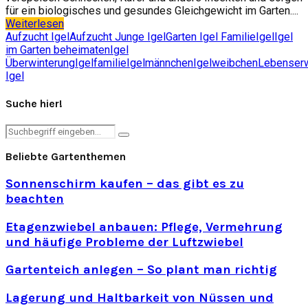
für ein biologisches und gesundes Gleichgewicht im Garten....
Weiterlesen
Aufzucht Igel
Aufzucht Junge Igel
Garten Igel Familie
Igel
Igel
im Garten beheimaten
Igel
Überwinterung
Igelfamilie
Igelmännchen
Igelweibchen
Lebenser
Igel
Suche hier!
Search
Search
for:
Beliebte Gartenthemen
Sonnenschirm kaufen – das gibt es zu
beachten
Etagenzwiebel anbauen: Pflege, Vermehrung
und häufige Probleme der Luftzwiebel
Gartenteich anlegen – So plant man richtig
Lagerung und Haltbarkeit von Nüssen und