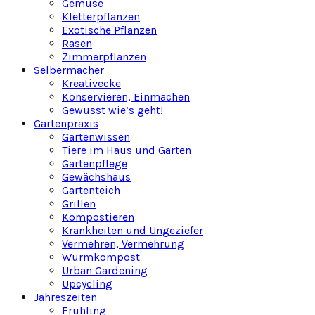
Gemüse
Kletterpflanzen
Exotische Pflanzen
Rasen
Zimmerpflanzen
Selbermacher
Kreativecke
Konservieren, Einmachen
Gewusst wie’s geht!
Gartenpraxis
Gartenwissen
Tiere im Haus und Garten
Gartenpflege
Gewächshaus
Gartenteich
Grillen
Kompostieren
Krankheiten und Ungeziefer
Vermehren, Vermehrung
Wurmkompost
Urban Gardening
Upcycling
Jahreszeiten
Frühling