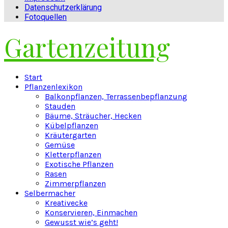
Datenschutzerklärung
Fotoquellen
Gartenzeitung
Facebook
Twitter
Instagram
Pinterest
Youtube
Snapchat
Start
Pflanzenlexikon
Balkonpflanzen, Terrassenbepflanzung
Stauden
Bäume, Sträucher, Hecken
Kübelpflanzen
Kräutergarten
Gemüse
Kletterpflanzen
Exotische Pflanzen
Rasen
Zimmerpflanzen
Selbermacher
Kreativecke
Konservieren, Einmachen
Gewusst wie’s geht!