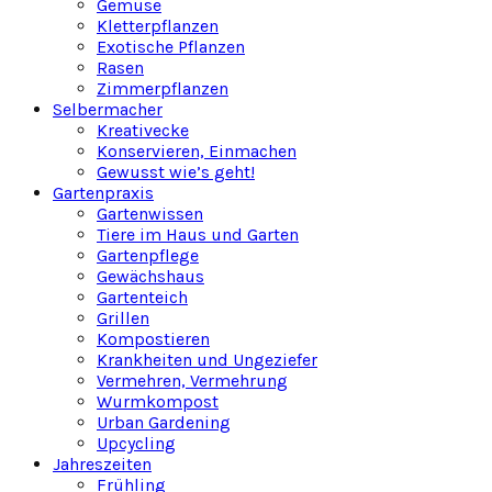
Gemüse
Kletterpflanzen
Exotische Pflanzen
Rasen
Zimmerpflanzen
Selbermacher
Kreativecke
Konservieren, Einmachen
Gewusst wie’s geht!
Gartenpraxis
Gartenwissen
Tiere im Haus und Garten
Gartenpflege
Gewächshaus
Gartenteich
Grillen
Kompostieren
Krankheiten und Ungeziefer
Vermehren, Vermehrung
Wurmkompost
Urban Gardening
Upcycling
Jahreszeiten
Frühling