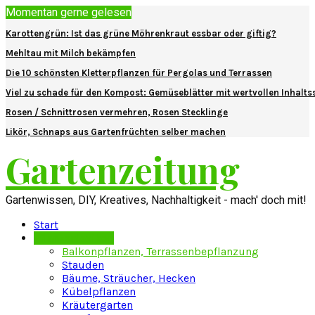
Momentan gerne gelesen
Karottengrün: Ist das grüne Möhrenkraut essbar oder giftig?
Mehltau mit Milch bekämpfen
Die 10 schönsten Kletterpflanzen für Pergolas und Terrassen
Viel zu schade für den Kompost: Gemüseblätter mit wertvollen Inhalts
Rosen / Schnittrosen vermehren, Rosen Stecklinge
Likör, Schnaps aus Gartenfrüchten selber machen
Gartenzeitung
Gartenwissen, DIY, Kreatives, Nachhaltigkeit - mach' doch mit!
Start
Pflanzenlexikon
Balkonpflanzen, Terrassenbepflanzung
Stauden
Bäume, Sträucher, Hecken
Kübelpflanzen
Kräutergarten