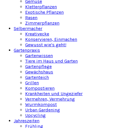
Gemüse
Kletterpflanzen
Exotische Pflanzen
Rasen
Zimmerpflanzen
Selbermacher
Kreativecke
Konservieren, Einmachen
Gewusst wie’s geht!
Gartenpraxis
Gartenwissen
Tiere im Haus und Garten
Gartenpflege
Gewächshaus
Gartenteich
Grillen
Kompostieren
Krankheiten und Ungeziefer
Vermehren, Vermehrung
Wurmkompost
Urban Gardening
Upcycling
Jahreszeiten
Frühling