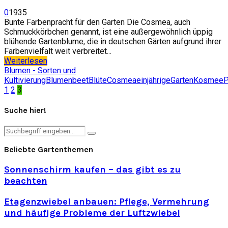
0
1935
Bunte Farbenpracht für den Garten Die Cosmea, auch
Schmuckkörbchen genannt, ist eine außergewöhnlich üppig
blühende Gartenblume, die in deutschen Gärten aufgrund ihrer
Farbenvielfalt weit verbreitet...
Weiterlesen
Blumen - Sorten und
Kultivierung
Blumenbeet
Blüte
Cosmea
einjährige
Garten
Kosmee
P
Seitennummerierung
1
2
3
der
Suche hier!
Beiträge
Search
Search
for:
Beliebte Gartenthemen
Sonnenschirm kaufen – das gibt es zu
beachten
Etagenzwiebel anbauen: Pflege, Vermehrung
und häufige Probleme der Luftzwiebel