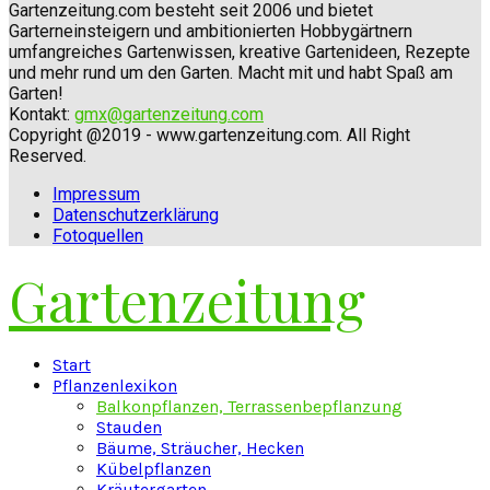
Gartenzeitung.com besteht seit 2006 und bietet
Garterneinsteigern und ambitionierten Hobbygärtnern
umfangreiches Gartenwissen, kreative Gartenideen, Rezepte
und mehr rund um den Garten. Macht mit und habt Spaß am
Garten!
Kontakt:
gmx@gartenzeitung.com
Copyright @2019 - www.gartenzeitung.com. All Right
Reserved.
Impressum
Datenschutzerklärung
Fotoquellen
Gartenzeitung
Facebook
Twitter
Instagram
Pinterest
Youtube
Snapchat
Start
Pflanzenlexikon
Balkonpflanzen, Terrassenbepflanzung
Stauden
Bäume, Sträucher, Hecken
Kübelpflanzen
Kräutergarten