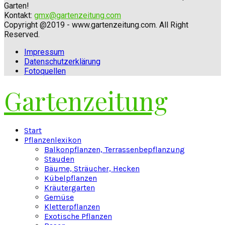
Garten!
Kontakt:
gmx@gartenzeitung.com
Copyright @2019 - www.gartenzeitung.com. All Right
Reserved.
Impressum
Datenschutzerklärung
Fotoquellen
Gartenzeitung
Facebook
Twitter
Instagram
Pinterest
Youtube
Snapchat
Start
Pflanzenlexikon
Balkonpflanzen, Terrassenbepflanzung
Stauden
Bäume, Sträucher, Hecken
Kübelpflanzen
Kräutergarten
Gemüse
Kletterpflanzen
Exotische Pflanzen