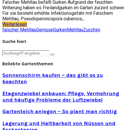
Falscher Mehltau befällt Gurken Aufgrund der feuchten
Witterung haben es Freilandgurken im Garten zurzeit schwer.
Für sie besteht erhöhte Infektionsgefahr mit Falschem
Mehltau, Pseudoperonospora cubensis,...
Weiterlesen
falscher Mehltau
Gemüse
Gurken
Mehltau
Zucchini
Suche hier!
Search
Search
for:
Beliebte Gartenthemen
Sonnenschirm kaufen – das gibt es zu
beachten
Etagenzwiebel anbauen: Pflege, Vermehrung
und häufige Probleme der Luftzwiebel
Gartenteich anlegen – So plant man richtig
Lagerung und Haltbarkeit von Nüssen und
Esskastanien