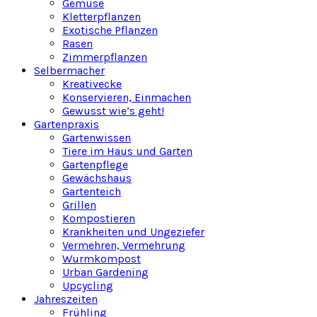
Gemüse
Kletterpflanzen
Exotische Pflanzen
Rasen
Zimmerpflanzen
Selbermacher
Kreativecke
Konservieren, Einmachen
Gewusst wie’s geht!
Gartenpraxis
Gartenwissen
Tiere im Haus und Garten
Gartenpflege
Gewächshaus
Gartenteich
Grillen
Kompostieren
Krankheiten und Ungeziefer
Vermehren, Vermehrung
Wurmkompost
Urban Gardening
Upcycling
Jahreszeiten
Frühling