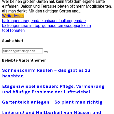
Wer keinen großen Garten hat, kann trotzdem eigene Ernte
einfahren. Balkon und Terrasse bieten oft mehr Möglichkeiten,
als man denkt. Mit den richtigen Sorten und...
Weiterlesen
balkongemüse
gemüse anbauen balkon
gemüse
balkon
gemüse im topf
gemüse terrasse
paprika im
topf
Tomaten
Suche hier!
Search
Search
for:
Beliebte Gartenthemen
Sonnenschirm kaufen – das gibt es zu
beachten
Etagenzwiebel anbauen: Pflege, Vermehrung
und häufige Probleme der Luftzwiebel
Gartenteich anlegen – So plant man richtig
Lagerung und Haltbarkeit von Nüssen und