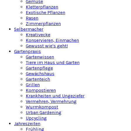
Gemüse
Kletterpflanzen
Exotische Pflanzen
Rasen
Zimmerpflanzen
Selbermacher
Kreativecke
Konservieren, Einmachen
Gewusst wie’s geht!
Gartenpraxis
Gartenwissen
Tiere im Haus und Garten
Gartenpflege
Gewächshaus
Gartenteich
Grillen
Kompostieren
Krankheiten und Ungeziefer
Vermehren, Vermehrung
Wurmkompost
Urban Gardening
Upcycling
Jahreszeiten
Frühling