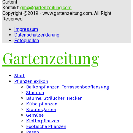
Garten!
Kontakt:
gmx@gartenzeitung.com
Copyright @2019 - www.gartenzeitung.com. All Right
Reserved.
Impressum
Datenschutzerklärung
Fotoquellen
Gartenzeitung
Facebook
Twitter
Instagram
Pinterest
Youtube
Snapchat
Start
Pflanzenlexikon
Balkonpflanzen, Terrassenbepflanzung
Stauden
Bäume, Sträucher, Hecken
Kübelpflanzen
Kräutergarten
Gemüse
Kletterpflanzen
Exotische Pflanzen
Rasen