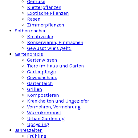
Gemüse
Kletterpflanzen
Exotische Pflanzen
Rasen
Zimmerpflanzen
Selbermacher
Kreativecke
Konservieren, Einmachen
Gewusst wie’s geht!
Gartenpraxis
Gartenwissen
Tiere im Haus und Garten
Gartenpflege
Gewächshaus
Gartenteich
Grillen
Kompostieren
Krankheiten und Ungeziefer
Vermehren, Vermehrung
Wurmkompost
Urban Gardening
Upcycling
Jahreszeiten
Frühling