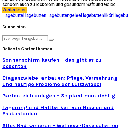
sondern auch zu leckerem und gesundem Saft und Gelee....
Weiterlesen
Hagebutte
Hagebutten
Hagebuttengelee
Hagebuttenlikör
Hagebu
Suche hier!
Search
Search
for:
Beliebte Gartenthemen
Sonnenschirm kaufen – das gibt es zu
beachten
Etagenzwiebel anbauen: Pflege, Vermehrung
und häufige Probleme der Luftzwiebel
Gartenteich anlegen – So plant man richtig
Lagerung und Haltbarkeit von Nüssen und
Esskastanien
Altes Bad sanieren – Wellness-Oase schaffen