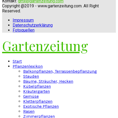
Kontakt:
gmx@gartenzeitung.com
Copyright @2019 - www.gartenzeitung.com. All Right
Reserved.
Impressum
Datenschutzerklärung
Fotoquellen
Gartenzeitung
Facebook
Twitter
Instagram
Pinterest
Youtube
Snapchat
Start
Pflanzenlexikon
Balkonpflanzen, Terrassenbepflanzung
Stauden
Bäume, Sträucher, Hecken
Kübelpflanzen
Kräutergarten
Gemüse
Kletterpflanzen
Exotische Pflanzen
Rasen
Zimmerpflanzen