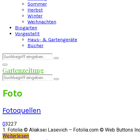
Sommer
Herbst
Winter
Weihnachten
Biogarten
Vorgestellt
Haus- & Gartengeräte
Bücher
Search
Search
for:
Facebook
Twitter
Instagram
Pinterest
Youtube
Snapchat
Primary
Gartenzeitung
Menu
Search
Search
for:
Foto
Fotoquellen
0
3227
1. Fotolia © Aliaksei Lasevich – Fotolia.com © Web Buttons Inc 
Weiterlesen