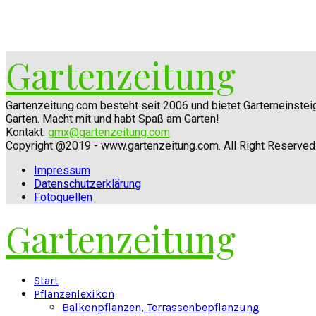
Gartenzeitung
Gartenzeitung.com besteht seit 2006 und bietet Garterneinste
Garten. Macht mit und habt Spaß am Garten!
Kontakt:
gmx@gartenzeitung.com
Copyright @2019 - www.gartenzeitung.com. All Right Reserved
Impressum
Datenschutzerklärung
Fotoquellen
Gartenzeitung
Facebook
Twitter
Instagram
Pinterest
Youtube
Snapchat
Start
Pflanzenlexikon
Balkonpflanzen, Terrassenbepflanzung