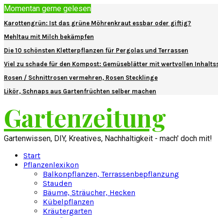
Momentan gerne gelesen
Karottengrün: Ist das grüne Möhrenkraut essbar oder giftig?
Mehltau mit Milch bekämpfen
Die 10 schönsten Kletterpflanzen für Pergolas und Terrassen
Viel zu schade für den Kompost: Gemüseblätter mit wertvollen Inhalts
Rosen / Schnittrosen vermehren, Rosen Stecklinge
Likör, Schnaps aus Gartenfrüchten selber machen
Gartenzeitung
Gartenwissen, DIY, Kreatives, Nachhaltigkeit - mach' doch mit!
Start
Pflanzenlexikon
Balkonpflanzen, Terrassenbepflanzung
Stauden
Bäume, Sträucher, Hecken
Kübelpflanzen
Kräutergarten