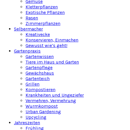
Gemüse
Kletterpflanzen
Exotische Pflanzen
Rasen
Zimmerpflanzen
Selbermacher
Kreativecke
Konservieren, Einmachen
Gewusst wie’s geht!
Gartenpraxis
Gartenwissen
Tiere im Haus und Garten
Gartenpflege
Gewächshaus
Gartenteich
Grillen
Kompostieren
Krankheiten und Ungeziefer
Vermehren, Vermehrung
Wurmkompost
Urban Gardening
Upcycling
Jahreszeiten
Frühling