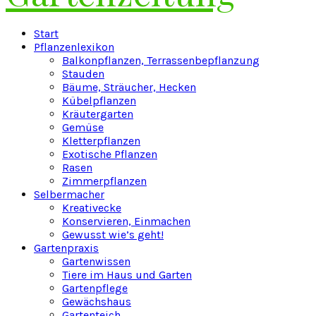
Facebook
Twitter
Instagram
Pinterest
Youtube
Snapchat
Start
Pflanzenlexikon
Balkonpflanzen, Terrassenbepflanzung
Stauden
Bäume, Sträucher, Hecken
Kübelpflanzen
Kräutergarten
Gemüse
Kletterpflanzen
Exotische Pflanzen
Rasen
Zimmerpflanzen
Selbermacher
Kreativecke
Konservieren, Einmachen
Gewusst wie’s geht!
Gartenpraxis
Gartenwissen
Tiere im Haus und Garten
Gartenpflege
Gewächshaus
Gartenteich