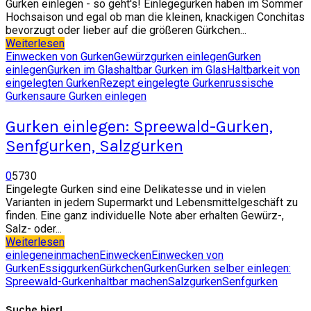
Gurken einlegen - so geht's! Einlegegurken haben im Sommer
Hochsaison und egal ob man die kleinen, knackigen Conchitas
bevorzugt oder lieber auf die größeren Gürkchen...
Weiterlesen
Einwecken von Gurken
Gewürzgurken einlegen
Gurken
einlegen
Gurken im Glas
haltbar Gurken im Glas
Haltbarkeit von
eingelegten Gurken
Rezept eingelegte Gurken
russische
Gurken
saure Gurken einlegen
Gurken einlegen: Spreewald-Gurken,
Senfgurken, Salzgurken
0
5730
Eingelegte Gurken sind eine Delikatesse und in vielen
Varianten in jedem Supermarkt und Lebensmittelgeschäft zu
finden. Eine ganz individuelle Note aber erhalten Gewürz-,
Salz- oder...
Weiterlesen
einlegen
einmachen
Einwecken
Einwecken von
Gurken
Essiggurken
Gürkchen
Gurken
Gurken selber einlegen:
Spreewald-Gurken
haltbar machen
Salzgurken
Senfgurken
Suche hier!