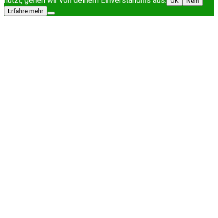
nutzt, gehen wir von deinem Einverständnis aus.
OK
Nein
Erfahre mehr