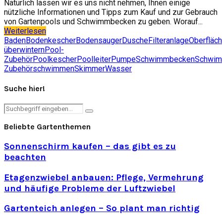
Natürlich lassen wir es uns nicht nehmen, Ihnen einige
nützliche Informationen und Tipps zum Kauf und zur Gebrauch
von Gartenpools und Schwimmbecken zu geben. Worauf...
Weiterlesen
Baden
Bodenkescher
Bodensauger
Dusche
Filteranlage
Oberfläc
überwintern
Pool-
Zubehör
Poolkescher
Poolleiter
Pumpe
Schwimmbecken
Schwim
Zubehör
schwimmen
Skimmer
Wasser
Suche hier!
Search
Search
for:
Beliebte Gartenthemen
Sonnenschirm kaufen – das gibt es zu
beachten
Etagenzwiebel anbauen: Pflege, Vermehrung
und häufige Probleme der Luftzwiebel
Gartenteich anlegen – So plant man richtig