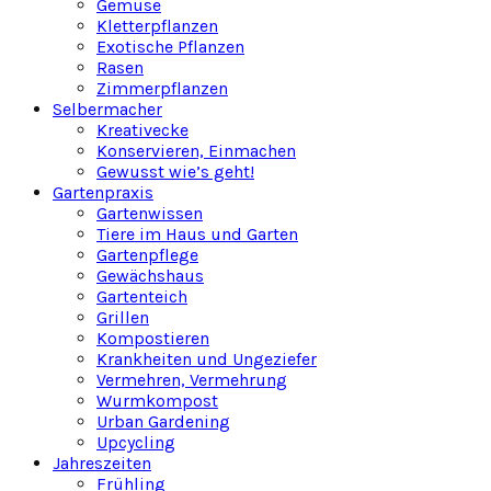
Gemüse
Kletterpflanzen
Exotische Pflanzen
Rasen
Zimmerpflanzen
Selbermacher
Kreativecke
Konservieren, Einmachen
Gewusst wie’s geht!
Gartenpraxis
Gartenwissen
Tiere im Haus und Garten
Gartenpflege
Gewächshaus
Gartenteich
Grillen
Kompostieren
Krankheiten und Ungeziefer
Vermehren, Vermehrung
Wurmkompost
Urban Gardening
Upcycling
Jahreszeiten
Frühling