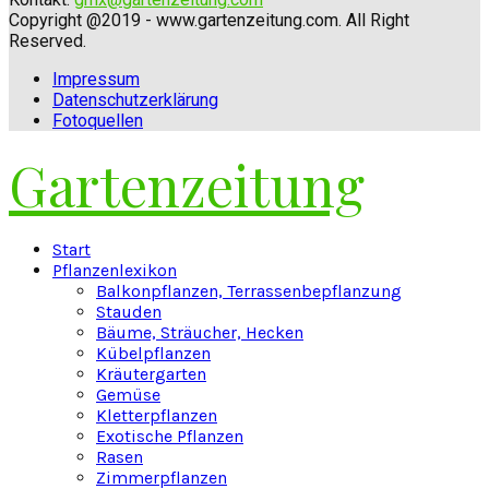
Copyright @2019 - www.gartenzeitung.com. All Right
Reserved.
Impressum
Datenschutzerklärung
Fotoquellen
Gartenzeitung
Facebook
Twitter
Instagram
Pinterest
Youtube
Snapchat
Start
Pflanzenlexikon
Balkonpflanzen, Terrassenbepflanzung
Stauden
Bäume, Sträucher, Hecken
Kübelpflanzen
Kräutergarten
Gemüse
Kletterpflanzen
Exotische Pflanzen
Rasen
Zimmerpflanzen