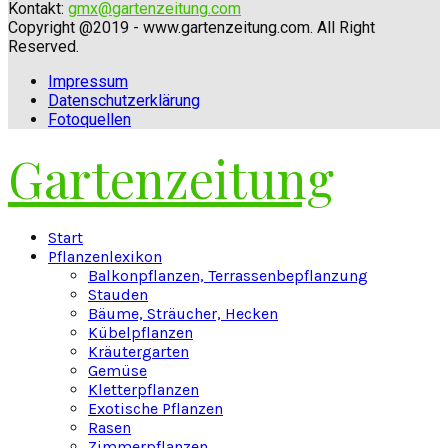
Kontakt:
gmx@gartenzeitung.com
Copyright @2019 - www.gartenzeitung.com. All Right
Reserved.
Impressum
Datenschutzerklärung
Fotoquellen
Gartenzeitung
Facebook
Twitter
Instagram
Pinterest
Youtube
Snapchat
Start
Pflanzenlexikon
Balkonpflanzen, Terrassenbepflanzung
Stauden
Bäume, Sträucher, Hecken
Kübelpflanzen
Kräutergarten
Gemüse
Kletterpflanzen
Exotische Pflanzen
Rasen
Zimmerpflanzen