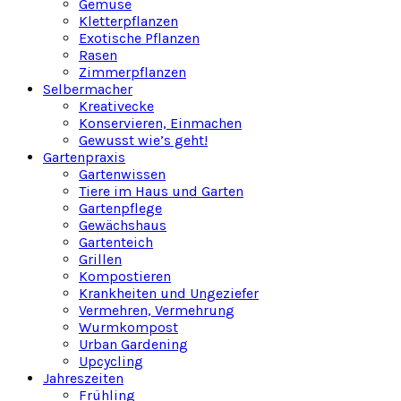
Gemüse
Kletterpflanzen
Exotische Pflanzen
Rasen
Zimmerpflanzen
Selbermacher
Kreativecke
Konservieren, Einmachen
Gewusst wie’s geht!
Gartenpraxis
Gartenwissen
Tiere im Haus und Garten
Gartenpflege
Gewächshaus
Gartenteich
Grillen
Kompostieren
Krankheiten und Ungeziefer
Vermehren, Vermehrung
Wurmkompost
Urban Gardening
Upcycling
Jahreszeiten
Frühling