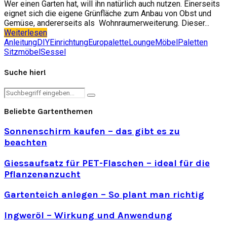
Wer einen Garten hat, will ihn natürlich auch nutzen. Einerseits
eignet sich die eigene Grünfläche zum Anbau von Obst und
Gemüse, andererseits als Wohnraumerweiterung. Dieser...
Weiterlesen
Anleitung
DIY
Einrichtung
Europalette
Lounge
Möbel
Paletten
Sitzmöbel
Sessel
Suche hier!
Search
Search
for:
Beliebte Gartenthemen
Sonnenschirm kaufen – das gibt es zu
beachten
Giessaufsatz für PET-Flaschen – ideal für die
Pflanzenanzucht
Gartenteich anlegen – So plant man richtig
Ingweröl – Wirkung und Anwendung