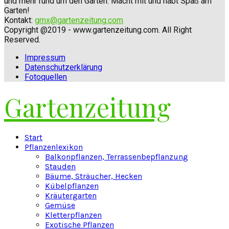
und mehr rund um den Garten. Macht mit und habt Spaß am
Garten!
Kontakt:
gmx@gartenzeitung.com
Copyright @2019 - www.gartenzeitung.com. All Right
Reserved.
Impressum
Datenschutzerklärung
Fotoquellen
Gartenzeitung
Facebook
Twitter
Instagram
Pinterest
Youtube
Snapchat
Start
Pflanzenlexikon
Balkonpflanzen, Terrassenbepflanzung
Stauden
Bäume, Sträucher, Hecken
Kübelpflanzen
Kräutergarten
Gemüse
Kletterpflanzen
Exotische Pflanzen