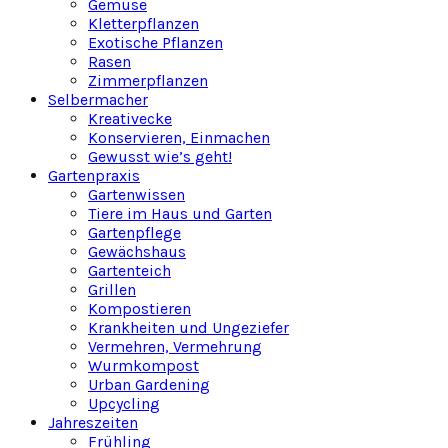
Gemüse
Kletterpflanzen
Exotische Pflanzen
Rasen
Zimmerpflanzen
Selbermacher
Kreativecke
Konservieren, Einmachen
Gewusst wie’s geht!
Gartenpraxis
Gartenwissen
Tiere im Haus und Garten
Gartenpflege
Gewächshaus
Gartenteich
Grillen
Kompostieren
Krankheiten und Ungeziefer
Vermehren, Vermehrung
Wurmkompost
Urban Gardening
Upcycling
Jahreszeiten
Frühling